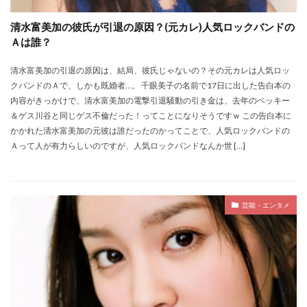
清水富美加の彼氏が引退の原因？(元カレ)人気ロックバンドの
Ａは誰？
清水富美加の引退の原因は、結局、彼氏じゃないの？その元カレは人気ロッ
クバンドのＡで、しかも既婚者…。 千眼美子の名前で17日に出した告白本の
内容がきっかけで、清水富美加の電撃引退騒動の引き金は、去年のベッキー
＆ゲス川谷と同じゲス不倫だった！ってことになりそうですｗ この告白本に
かかれた清水富美加の元彼は誰だったのかってことで、人気ロックバンドの
Ａって人が有力らしいのですが、人気ロックバンドなんか世 […]
芸能・エンタメ