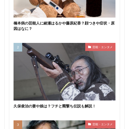
橋本病の芸能人に綾瀬はるかや藤原紀香？顔つきや症状・原
因はなに？
芸能・エンタメ
久保俊治の妻や娘は？フチと羆撃ち伝説も解説！
芸能・エンタメ