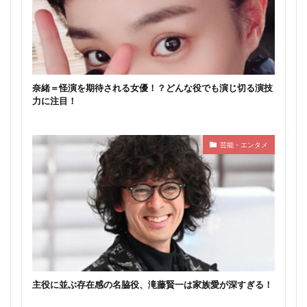
奈緒＝怪演を期待される女優！？どんな役でも演じ切る演技
力に注目！
芸能・エンタメ
主役に並ぶ存在感の名脇役、滝藤賢一は家族愛が深すぎる！