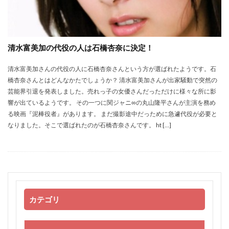
清水富美加の代役の人は石橋杏奈に決定！
清水富美加さんの代役の人に石橋杏奈さんという方が選ばれたようです。石
橋杏奈さんとはどんなかたでしょうか？ 清水富美加さんが出家騒動で突然の
芸能界引退を発表しました。売れっ子の女優さんだっただけに様々な所に影
響が出ているようです。 その一つに関ジャニ∞の丸山隆平さんが主演を務め
る映画『泥棒役者』があります。 まだ撮影途中だっために急遽代役が必要と
なりました。そこで選ばれたのが石橋杏奈さんです。 ht […]
カテゴリ