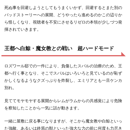
死ぬ事を回避しようとしてもうまくいかず、回避するとまた別の
バッドストーリーへの展開、どうやったら進めるのかこの辺りか
ら怪しくなり、視聴者を不安にさせるリゼロの本領が少しづつ発
揮されていきます。
王都へ白鯨・魔女教との戦い 超ハードモード
ロズワール邸での一件により、負傷したスバルの治療のため、王
都へ行く事となり、そこでスバルはいろいろと見ているのが恥ず
かしくなるようなクズっぷりを炸裂し、エミリアとも一旦ケンカ
別れ。
見ててモヤモヤする展開からレムがラムからの共感覚により危険
を察知したことから一気に話が動きます。
一緒に屋敷に戻る事になりますが、そこから魔女教や白鯨といっ
た強敵、あるいは終焉の獣といった強大な力の前に何度も力尽き