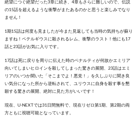
絶望につぐ絶望だった3章に続き、4章もさらに難しいので、伝説
の15話を超えるような衝撃がまたあるのかと思うと楽しみでなり
ません！
1期15話は何度も見ましたが今また見返しても当時の気持ちが蘇り
ますね！ペテルギウスに殺されるレム、衝撃のラスト！他にも17
話と23話がお気に入りです。
17話は死に戻りを周りに伝えた時のペナルティが何故かエミリア
向いてしまいヒロインを殺してしまった驚きの展開、23話はエミ
リアのいつか聞いた「そこまでよ！悪党！」を久しぶりに聞き良
い気分になった所から逆転されて、ユリウスに自身を殺す事を懇
願する驚きの展開、絶対に見た方がいいです！
現在、U-NEXTでは31日間無料で、現在リゼロ第1期、第2期の両
方ともに視聴可能となっています。