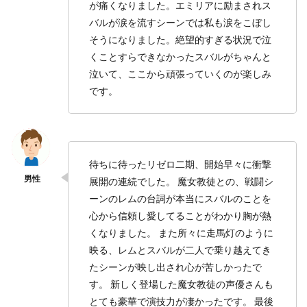
が痛くなりました。エミリアに励まされス
バルが涙を流すシーンでは私も涙をこぼし
そうになりました。絶望的すぎる状況で泣
くことすらできなかったスバルがちゃんと
泣いて、ここから頑張っていくのが楽しみ
です。
待ちに待ったリゼロ二期、開始早々に衝撃
展開の連続でした。 魔女教徒との、戦闘シ
ーンのレムの台詞が本当にスバルのことを
心から信頼し愛してることがわかり胸が熱
くなりました。 また所々に走馬灯のように
映る、レムとスバルが二人で乗り越えてき
たシーンが映し出され心が苦しかったで
す。 新しく登場した魔女教徒の声優さんも
とても豪華で演技力が凄かったです。 最後