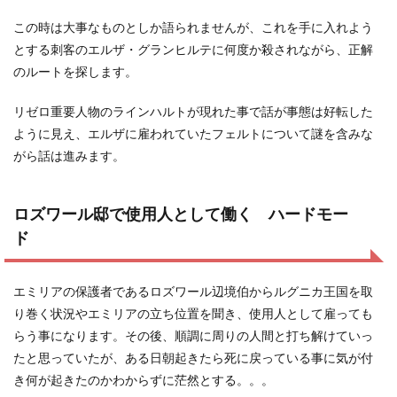
この時は大事なものとしか語られませんが、これを手に入れよう
とする刺客のエルザ・グランヒルテに何度か殺されながら、正解
のルートを探します。
リゼロ重要人物のラインハルトが現れた事で話が事態は好転した
ように見え、エルザに雇われていたフェルトについて謎を含みな
がら話は進みます。
ロズワール邸で使用人として働く ハードモー
ド
エミリアの保護者であるロズワール辺境伯からルグニカ王国を取
り巻く状況やエミリアの立ち位置を聞き、使用人として雇っても
らう事になります。その後、順調に周りの人間と打ち解けていっ
たと思っていたが、ある日朝起きたら死に戻っている事に気が付
き何が起きたのかわからずに茫然とする。。。