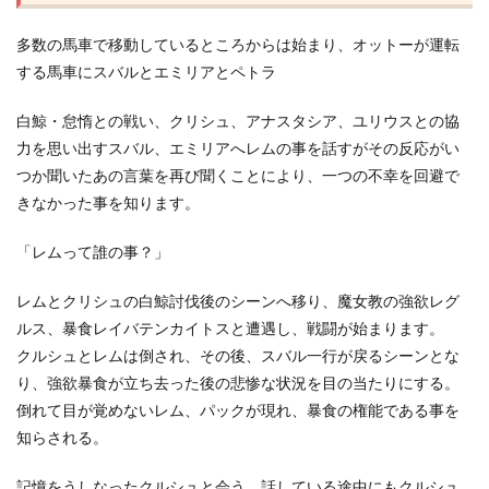
多数の馬車で移動しているところからは始まり、オットーが運転
する馬車にスバルとエミリアとペトラ
白鯨・怠惰との戦い、クリシュ、アナスタシア、ユリウスとの協
力を思い出すスバル、エミリアへレムの事を話すがその反応がい
つか聞いたあの言葉を再び聞くことにより、一つの不幸を回避で
きなかった事を知ります。
「レムって誰の事？」
レムとクリシュの白鯨討伐後のシーンへ移り、魔女教の強欲レグ
ルス、暴食レイバテンカイトスと遭遇し、戦闘が始まります。
クルシュとレムは倒され、その後、スバル一行が戻るシーンとな
り、強欲暴食が立ち去った後の悲惨な状況を目の当たりにする。
倒れて目が覚めないレム、パックが現れ、暴食の権能である事を
知らされる。
記憶をうしなったクルシュと会う、話している途中にもクルシュ