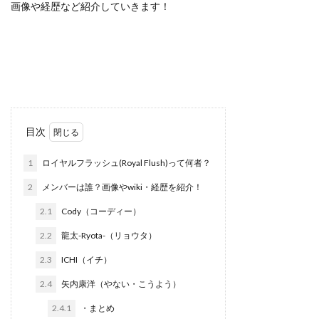
画像や経歴など紹介していきます！
目次
1
ロイヤルフラッシュ(Royal Flush)って何者？
2
メンバーは誰？画像やwiki・経歴を紹介！
2.1
Cody（コーディー）
2.2
龍太-Ryota-（リョウタ）
2.3
ICHI（イチ）
2.4
矢内康洋（やない・こうよう）
2.4.1
・まとめ