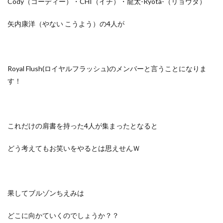
Cody（コーディー）・CHI（イチ）・龍太-Ryota-（リョウタ）
矢内康洋（やない こうよう）の4人が
Royal Flush(ロイヤルフラッシュ)のメンバー
と言うことになりま
す！
これだけの肩書を持った4人が集まったとなると
どう考えてもお笑いをやるとは思えせんＷ
果してブルゾンちえみは
どこに向かていくのでしょうか？？