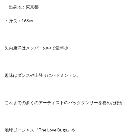
・出身地：東京都
・身長：168㎝
矢内康洋はメンバーの中で最年少
趣味はダンスや山登りにバドミントン。
これまでの
多くのアーティストのバックダンサーを務めたほか
地球ゴージャス『The Love Bugs』
や