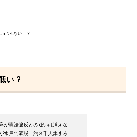
cmじゃない！？
で低い？
隊が憲法違反との疑いは消えな
が水戸で演説 約３千人集まる