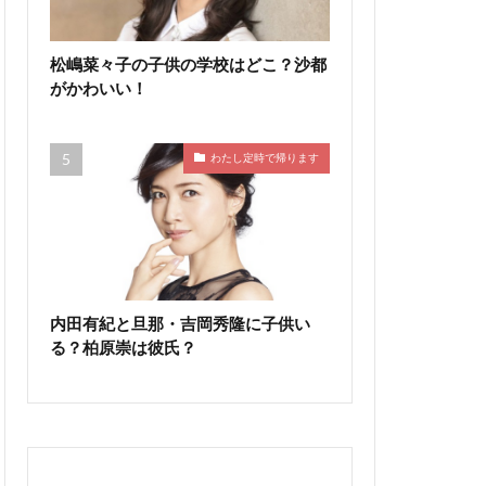
松嶋菜々子の子供の学校はどこ？沙都
がかわいい！
わたし定時で帰ります
内田有紀と旦那・吉岡秀隆に子供い
る？柏原崇は彼氏？