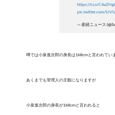
https://t.co/C4aZH
pic.twitter.com/SJV
— 産経ニュース (@San
噂では小泉進次郎の身長は168cmと言われてい
あくまでも管理人の主観になりますが
小泉進次郎の身長が168cmと言われると