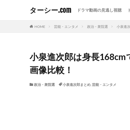
ターシー.com
ドラマ動画の見逃し視聴
HOME
芸能・エンタメ
政治・衆院選
小泉進次
小泉進次郎は身長168c
画像比較！
政治・衆院選
小泉進次郎まとめ
,
芸能・エンタメ