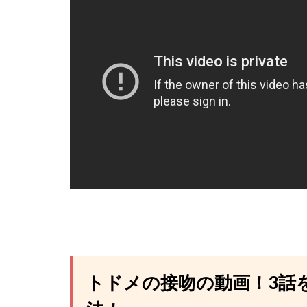
トドメの接吻の動画！3話