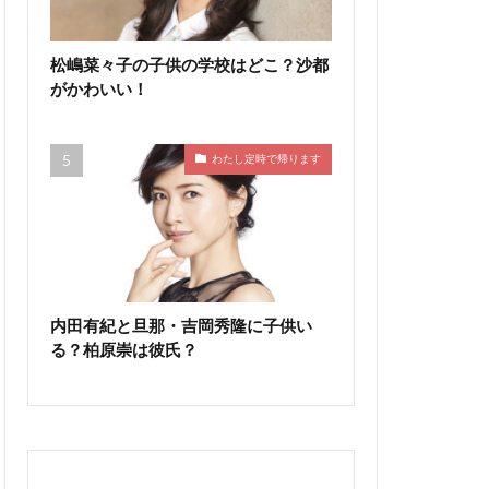
松嶋菜々子の子供の学校はどこ？沙都
がかわいい！
わたし定時で帰ります
内田有紀と旦那・吉岡秀隆に子供い
る？柏原崇は彼氏？