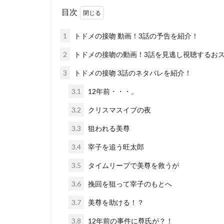
目次
1
トドメの接吻 動画！3話の予告を紹介！
2
トドメの接吻の動画！3話を見逃し視聴するお
3
トドメの接吻 3話のネタバレを紹介！
3.1
12年前・・・。
3.2
クリスマスイブの夜
3.3
狙われる美尊
3.4
宰子を追う旺太郎
3.5
タイムリープで美尊を救うが
3.6
挽回を狙って宰子のもとへ
3.7
美尊を助ける！？
3.8
12年前の事件に尊氏が？！