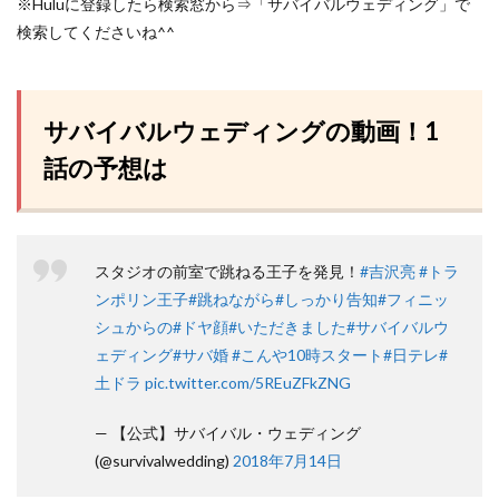
※Huluに登録したら検索窓から⇒「サバイバルウェディング」で
検索してくださいね^^
サバイバルウェディングの動画！1
話の予想は
スタジオの前室で跳ねる王子を発見！
#吉沢亮
#トラ
ンポリン王子
#跳ねながら
#しっかり告知
#フィニッ
シュからの
#ドヤ顔
#いただきました
#サバイバルウ
ェディング
#サバ婚
#こんや10時スタート
#日テレ
#
土ドラ
pic.twitter.com/5REuZFkZNG
— 【公式】サバイバル・ウェディング
(@survivalwedding)
2018年7月14日