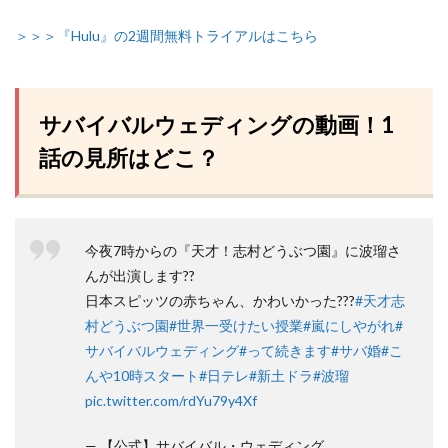
＞＞＞『Hulu』の2週間無料トライアルはこちら
サバイバルウェディングの動画！1
話の見所はどこ？
今夜7時からの『天才！志村どうぶつ園』に波瑠さ
んが出演します??
日本スピッツの赤ちゃん、かわいかった???
#天才志
村どうぶつ園
#世界一受けたい授業
#嵐にしやがれ
#
サバイバルウェディング
#って続きます
#サバ婚
#こ
んや10時スタート
#日テレ
#新土ドラ
#波瑠
pic.twitter.com/rdYu79y4Xf
— 【公式】サバイバル・ウェディング