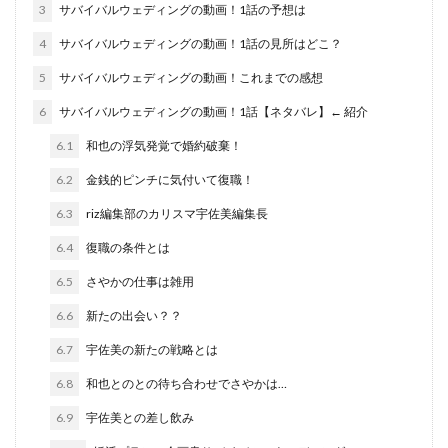
3
サバイバルウェディングの動画！1話の予想は
4
サバイバルウェディングの動画！1話の見所はどこ？
5
サバイバルウェディングの動画！これまでの感想
6
サバイバルウェディングの動画！1話【ネタバレ】← 紹介
6.1
和也の浮気発覚で婚約破棄！
6.2
金銭的ピンチに気付いて復職！
6.3
riz編集部のカリスマ宇佐美編集長
6.4
復職の条件とは
6.5
さやかの仕事は雑用
6.6
新たの出会い？？
6.7
宇佐美の新たの戦略とは
6.8
和也とのとの待ち合わせでさやかは…
6.9
宇佐美との差し飲み