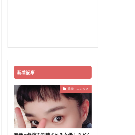
新着記事
芸能・エンタメ
奈緒＝怪演を期待される女優！？どん