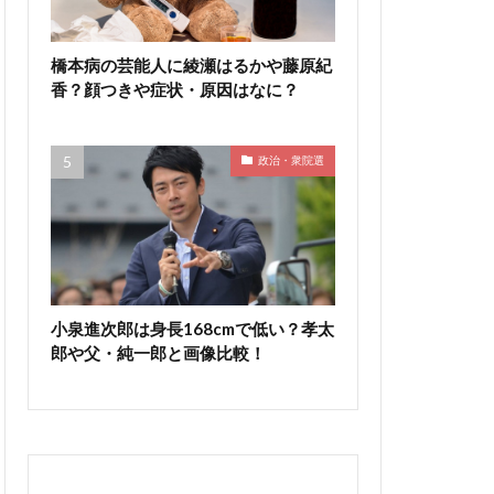
橋本病の芸能人に綾瀬はるかや藤原紀
香？顔つきや症状・原因はなに？
政治・衆院選
小泉進次郎は身長168cmで低い？孝太
郎や父・純一郎と画像比較！