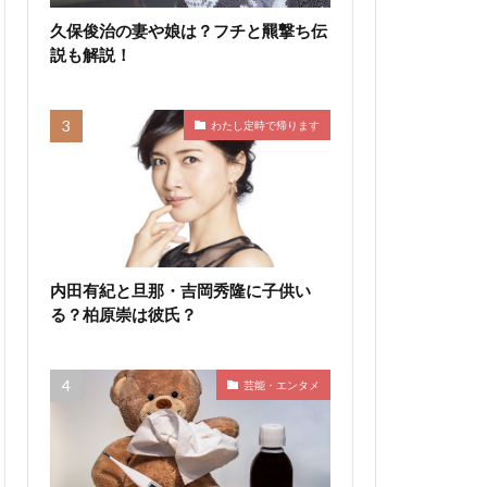
久保俊治の妻や娘は？フチと羆撃ち伝
説も解説！
わたし定時で帰ります
内田有紀と旦那・吉岡秀隆に子供い
る？柏原崇は彼氏？
芸能・エンタメ