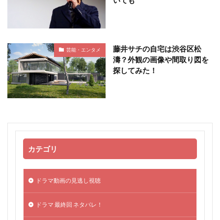
いても
藤井サチの自宅は渋谷区松
芸能・エンタメ
濤？外観の画像や間取り図を
探してみた！
カテゴリ
ドラマ動画の見逃し視聴
ドラマ 最終回 ネタバレ！