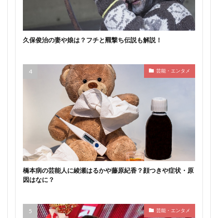
久保俊治の妻や娘は？フチと羆撃ち伝説も解説！
芸能・エンタメ
橋本病の芸能人に綾瀬はるかや藤原紀香？顔つきや症状・原
因はなに？
芸能・エンタメ