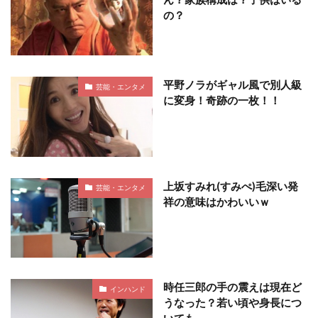
の？
平野ノラがギャル風で別人級
芸能・エンタメ
に変身！奇跡の一枚！！
上坂すみれ(すみぺ)毛深い発
芸能・エンタメ
祥の意味はかわいいｗ
時任三郎の手の震えは現在ど
インハンド
うなった？若い頃や身長につ