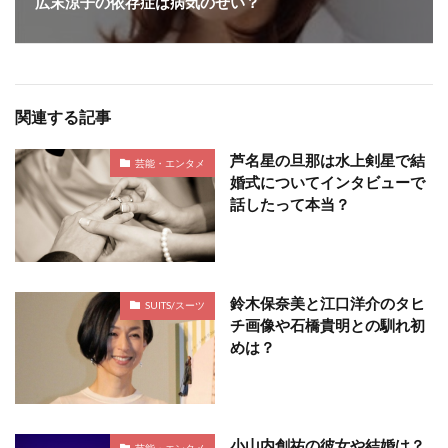
広末涼子の依存症は病気のせい？
関連する記事
芦名星の旦那は水上剣星で結
芸能・エンタメ
婚式についてインタビューで
話したって本当？
鈴木保奈美と江口洋介のタヒ
SUITS/スーツ
チ画像や石橋貴明との馴れ初
めは？
小山内創祐の彼女や結婚は？
芸能・エンタメ