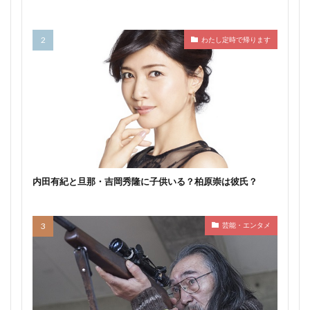
わたし定時で帰ります
内田有紀と旦那・吉岡秀隆に子供いる？柏原崇は彼氏？
芸能・エンタメ