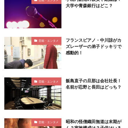
大学や青森銀行はどこ？
フランスピアノ・中川諒がカ
芸能・エンタメ
ズレーザーの弟子ドッキリで
感動的！
飯島直子の旦那は会社社長！
芸能・エンタメ
名前が忍野と長田はどっち？
昭和の怪僧織田無道は末期が
芸能・エンタメ
ん？家族構成は？子供はいる