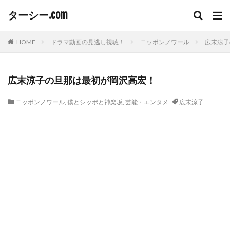
ターシー.com
HOME
ドラマ動画の見逃し視聴！
ニッポンノワール
広末涼子
広末涼子の旦那は最初が岡沢高宏！
ニッポンノワール
,
僕とシッポと神楽坂
,
芸能・エンタメ
広末涼子