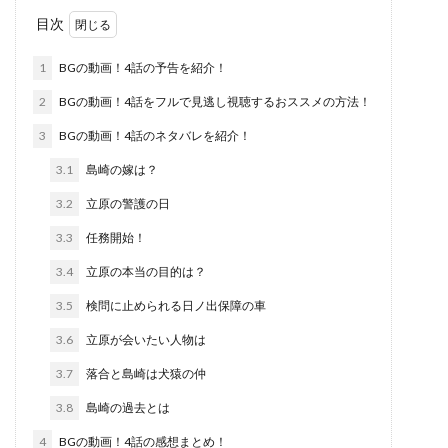
目次
1
BGの動画！4話の予告を紹介！
2
BGの動画！4話をフルで見逃し視聴するおススメの方法！
3
BGの動画！4話のネタバレを紹介！
3.1
島崎の嫁は？
3.2
立原の警護の日
3.3
任務開始！
3.4
立原の本当の目的は？
3.5
検問に止められる日ノ出保障の車
3.6
立原が会いたい人物は
3.7
落合と島崎は犬猿の仲
3.8
島崎の過去とは
4
BGの動画！4話の感想まとめ！