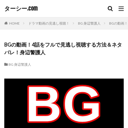
ターシー.com
HOME
ドラマ動画の見逃し視聴！
BG 身辺警護人
BGの動画
BGの動画！4話をフルで見逃し視聴する方法＆ネタ
バレ！身辺警護人
BG 身辺警護人