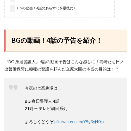
5
BGの動画！4話のあらすじを最後に♪
BGの動画！4話の予告を紹介！
『BG 身辺警護人』4話の動画予告はこんな感じに！島崎たち日ノ
出警備保障に極秘の警護を頼んだ立原大臣の本当の目的は！？
今夜の七高劇場は…
BG 身辺警護人 4話
21時〜 テレビ朝日系列
よろしくどうぞ
pic.twitter.com/Y9g3yj40lp