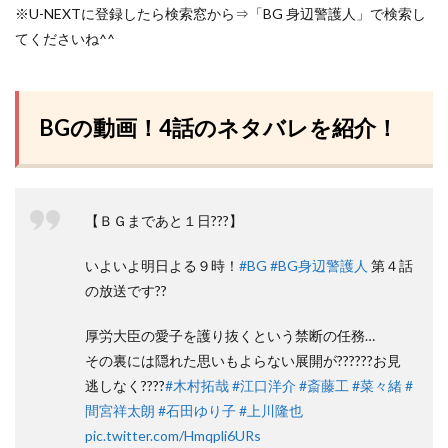
※U-NEXTに登録したら検索窓から⇒「BG 身辺警護人」で検索し
てくださいね^^
BGの動画！4話のネタバレを紹介！
【ＢＧまであと１日???】
いよいよ明日よる９時！
#BG
#BG身辺警護人
第４話
の放送です??
厚労大臣の愛子を護り抜くという禁断の任務…
その裏には隠れた思いもよらない展開が??????お見
逃しなく????
#木村拓哉
#江口洋介
#斎藤工
#菜々緒
#
間宮祥太朗
#石田ゆり子
#上川隆也
pic.twitter.com/Hmqpli6URs