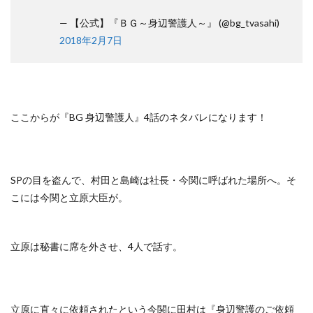
— 【公式】『ＢＧ～身辺警護人～』 (@bg_tvasahi)
2018年2月7日
ここからが『BG 身辺警護人』4話のネタバレになります！
SPの目を盗んで、村田と島崎は社長・今関に呼ばれた場所へ。そ
こには今関と立原大臣が。
立原は秘書に席を外させ、4人で話す。
立原に直々に依頼されたという今関に田村は『身辺警護のご依頼