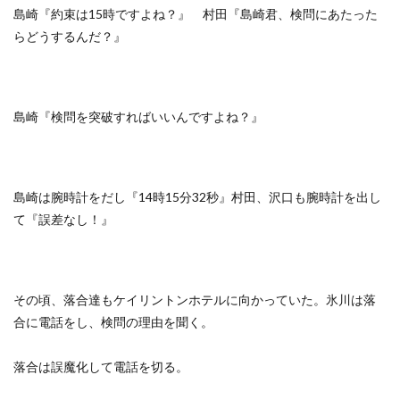
島崎『約束は15時ですよね？』 村田『島崎君、検問にあたった
らどうするんだ？』
島崎『検問を突破すればいいんですよね？』
島崎は腕時計をだし『14時15分32秒』村田、沢口も腕時計を出し
て『誤差なし！』
その頃、落合達もケイリントンホテルに向かっていた。氷川は落
合に電話をし、検問の理由を聞く。
落合は誤魔化して電話を切る。