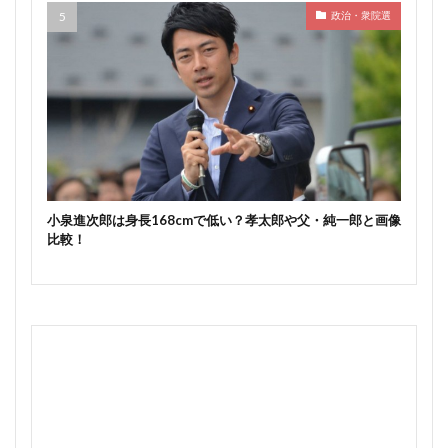
政治・衆院選
小泉進次郎は身長168cmで低い？孝太郎や父・純一郎と画像
比較！