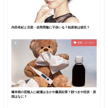
内田有紀と旦那・吉岡秀隆に子供いる？柏原崇は彼氏？
芸能・エンタメ
橋本病の芸能人に綾瀬はるかや藤原紀香？顔つきや症状・原
因はなに？