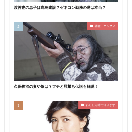
渡哲也の息子は鹿島建設？ゼネコン勤務の噂は本当？
芸能・エンタメ
久保俊治の妻や娘は？フチと羆撃ち伝説も解説！
わたし定時で帰ります