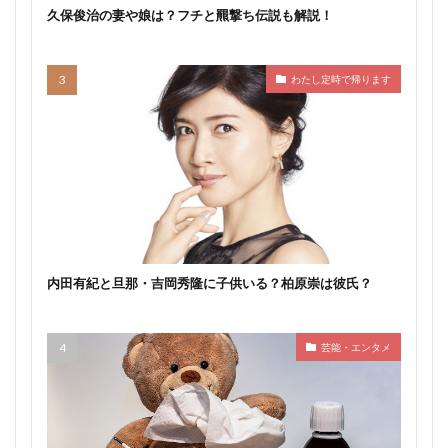
久保俊治の妻や娘は？フチと羆撃ち伝説も解説！
わたし定時で帰ります
内田有紀と旦那・吉岡秀隆に子供いる？柏原崇は彼氏？
芸能・エンタメ