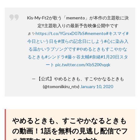
Kis-My-Ft2が歌う「memento」が本作の主題歌に決
定‼️主題歌入りの最新予告映像公開中です
♬✨
https://t.co/YGrsxD07bS
#memento
#キスマイ
#
今日という日を
#僕らの記念日にしよう
#心に染み入
る温かいラブソングです
#やめるときもすこやかな
るときも
#シンドラ
#藤ヶ谷太輔
#奈緒
#1月20日スタ
ート
pic.twitter.com/KbS2lXhqqk
— 【公式】やめるときも、すこやかなるときも
(@tomoniikiru_ntv)
January 10, 2020
やめるときも、すこやかなるときも
の動画！1話を無料の見逃し配信でフ