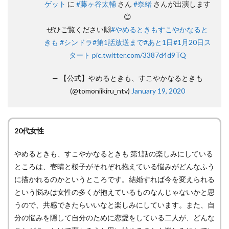
ゲット
に
#藤ヶ谷太輔
さん
#奈緒
さんが出演します
😊
ぜひご覧ください🙌
#やめるときもすこやかなると
きも
#シンドラ
#第1話放送まで
#あと1日
#1月20日ス
タート
pic.twitter.com/3387d4d9TQ
— 【公式】やめるときも、すこやかなるときも
(@tomoniikiru_ntv)
January 19, 2020
20代女性
やめるときも、すこやかなるときも 第1話の楽しみにしている
ところは、壱晴と桜子がそれぞれ抱えている悩みがどんなふう
に描かれるのかというところです。結婚すれば今を変えられる
という悩みは女性の多くが抱えているものなんじゃないかと思
うので、共感できたらいいなと楽しみにしています。また、自
分の悩みを隠して自分のために恋愛をしている二人が、どんな