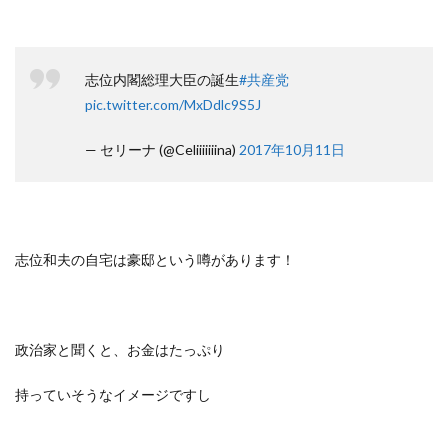
志位内閣総理大臣の誕生
#共産党
pic.twitter.com/MxDdlc9S5J
— セリーナ (@Celiiiiiiina)
2017年10月11日
志位和夫の自宅は豪邸という噂があります！
政治家と聞くと、お金はたっぷり
持っていそうなイメージですし