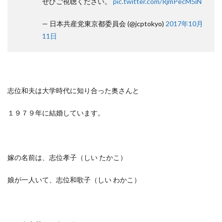
ぜひご視聴ください。
pic.twitter.com/RjmPecM5iN
— 日本共産党東京都委員会 (@jcptokyo)
2017年10月
11日
志位和夫は大学時代に知り合った奥さんと
１９７９年に結婚しています。
嫁の名前は、志位孝子（しい たかこ）
娘が一人いて、志位和歌子（しい わかこ）