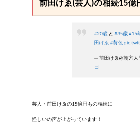
前田けゑ(芸人)の相続15
#20歳
と
#35歳
#15
田けゑ
#黄色
pic.tw
— 前田けゑ@朝方人間に
日
芸人・前田けゑの15億円もの相続に
怪しいの声が上がっています！