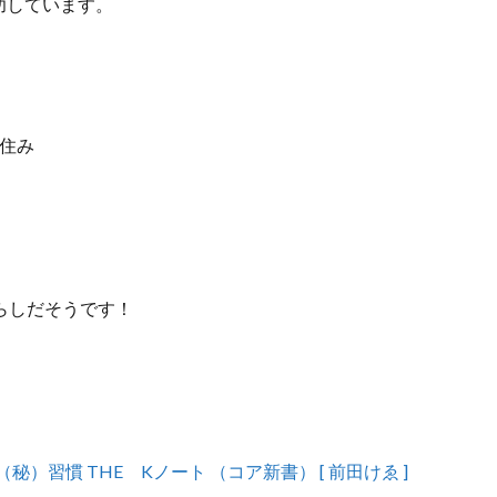
功しています。
住み
らしだそうです！
）習慣 THE Kノート （コア新書） [ 前田けゑ ]