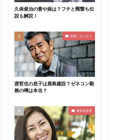
久保俊治の妻や娘は？フチと羆撃ち伝
説も解説！
芸能・エンタメ
渡哲也の息子は鹿島建設？ゼネコン勤
務の噂は本当？
黄昏流星群