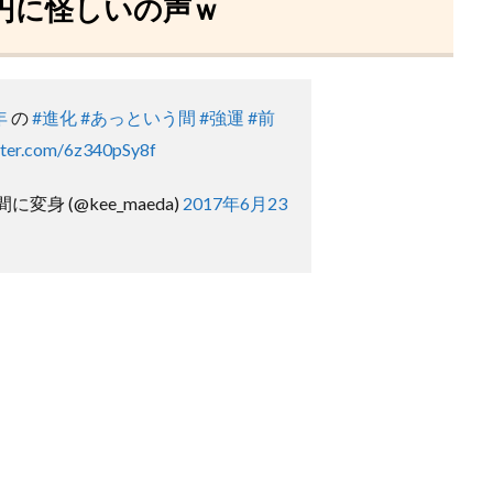
億円に怪しいの声ｗ
年
の
#進化
#あっという間
#強運
#前
itter.com/6z340pSy8f
変身 (@kee_maeda)
2017年6月23