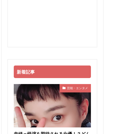
新着記事
芸能・エンタメ
奈緒＝怪演を期待される女優！？どん