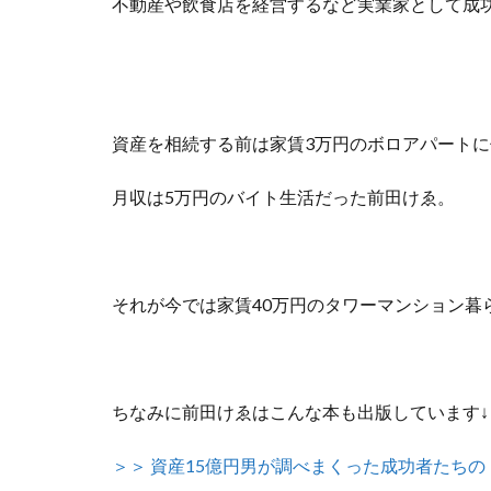
不動産や飲食店を経営するなど実業家として成
資産を相続する前は家賃3万円のボロアパートに
月収は5万円のバイト生活だった前田けゑ。
それが今では
家賃40万円のタワーマンション暮
ちなみに前田けゑはこんな本も出版しています↓
＞＞ 資産15億円男が調べまくった成功者たちの（秘