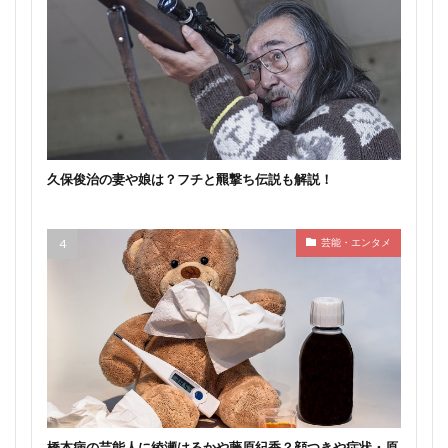
久保俊治の妻や娘は？フチと羆撃ち伝説も解説！
芸能・エンタメ
橋本病の芸能人に綾瀬はるかや藤原紀香？顔つきや症状・原