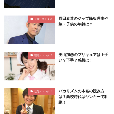
原田泰造のジップ降板理由や
芸能・エンタメ
嫁・子供の年齢は？
美山加恋のプリキュアは上手
芸能・エンタメ
い？下手？感想は！
バカリズムの本名の読み方
芸能・エンタメ
は？高校時代はヤンキーで壮
絶！