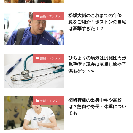
松坂大輔のこれまでの年俸一
芸能・エンタメ
覧をご紹介！ボストンの自宅
は豪華すぎた！？
ひちょりの病気は汎発性円形
芸能・エンタメ
脱毛症？現在は克服し嫁や子
供もゲットｗ
楢崎智亜の出身中学や高校
芸能・エンタメ
は？筋肉や身長・体重につい
ても