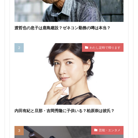
渡哲也の息子は鹿島建設？ゼネコン勤務の噂は本当？
わたし定時で帰ります
内田有紀と旦那・吉岡秀隆に子供いる？柏原崇は彼氏？
芸能・エンタメ