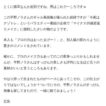
とくに猫耳なんか反則ですね、男はこれで一ころですｗ
この平野ノラさんのギャル風画像が撮られた経緯ですが「今夜は
ナゾトレ」というバラエティー番組の企画で『マイナス20歳若返
りメイク』に挑戦したさいの物のようです。
本人も「プロの力はおったまげー！」と、別人級の変わりように
驚きのコメントをされています。
確かに、プロのメイク力もあってのこの変身っぷりかもしれませ
んが、平野ノラさんはすっぴんの美しさも評判になるほど元々の
素材がいいと言うところもあります。
やはり持って生まれたものがベースにあってこその、この仕上が
りではないでしょうか？ついでにその、平野ノラさんのすっぴん
画像も探してきたので、一緒に観てみましょう！
広告