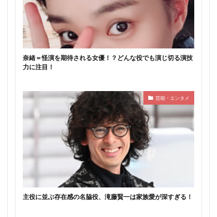
奈緒＝怪演を期待される女優！？どんな役でも演じ切る演技
力に注目！
芸能・エンタメ
主役に並ぶ存在感の名脇役、滝藤賢一は家族愛が深すぎる！