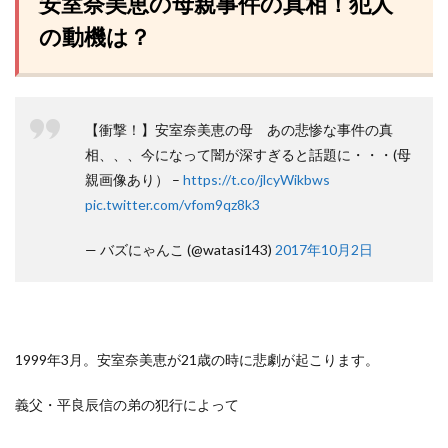
安室奈美恵の母親事件の真相！犯人
の動機は？
【衝撃！】安室奈美恵の母 あの悲惨な事件の真
相、、、今になって闇が深すぎると話題に・・・(母
親画像あり） –
https://t.co/jlcyWikbws
pic.twitter.com/vfom9qz8k3
— バズにゃんこ (@watasi143)
2017年10月2日
1999年3月。安室奈美恵が21歳の時に悲劇が起こります。
義父・平良辰信の弟の犯行によって