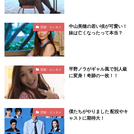
中山美穂の若い頃が可愛い！
芸能・エンタメ
妹は亡くなったって本当？
平野ノラがギャル風で別人級
芸能・エンタメ
に変身！奇跡の一枚！！
僕たちがやりました 配役やキ
芸能・エンタメ
ャストに期待大！