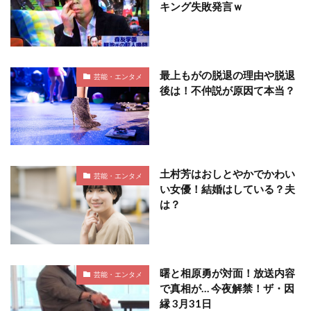
キング失敗発言ｗ
最上もがの脱退の理由や脱退
芸能・エンタメ
後は！不仲説が原因て本当？
土村芳はおしとやかでかわい
芸能・エンタメ
い女優！結婚はしている？夫
は？
曙と相原勇が対面！放送内容
芸能・エンタメ
で真相が… 今夜解禁！ザ・因
縁 3月31日