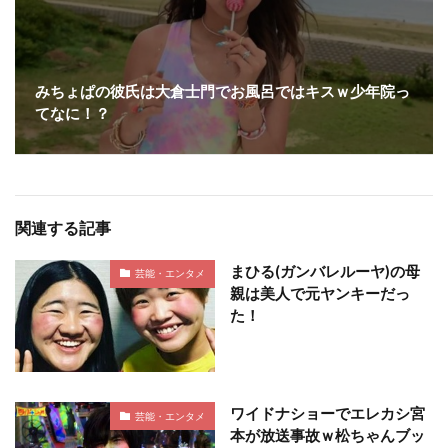
みちょぱの彼氏は大倉士門でお風呂ではキスｗ少年院っ
てなに！？
関連する記事
まひる(ガンバレルーヤ)の母
芸能・エンタメ
親は美人で元ヤンキーだっ
た！
ワイドナショーでエレカシ宮
芸能・エンタメ
本が放送事故ｗ松ちゃんブッ