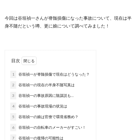
今回は谷垣禎一さんが脊髄損傷になった事故について、現在は半
身不随だという噂、更に娘について調べてみました！
目次
1
谷垣禎一が脊髄損傷で現在はどうなった？
2
谷垣禎一の現在の半身不随写真は
3
谷垣禎一の事故原因に陰謀説も…
4
谷垣禎一の事故現場の状況は
5
谷垣禎一の娘は官僚で環境省務め？
6
谷垣禎一の自転車のメーカーがすごい！
7
谷垣禎一の復帰の可能性は