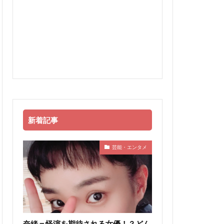
新着記事
芸能・エンタメ
奈緒＝怪演を期待される女優！？どん