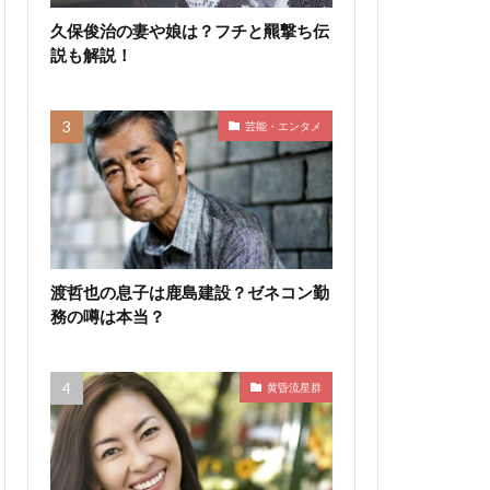
久保俊治の妻や娘は？フチと羆撃ち伝
説も解説！
芸能・エンタメ
渡哲也の息子は鹿島建設？ゼネコン勤
務の噂は本当？
黄昏流星群