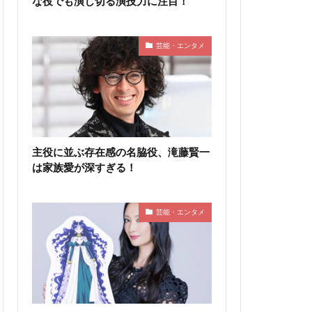
な役でも演じ切る演技力に注目！
芸能・エンタメ
主役に並ぶ存在感の名脇役、滝藤賢一
は家族愛が深すぎる！
芸能・エンタメ