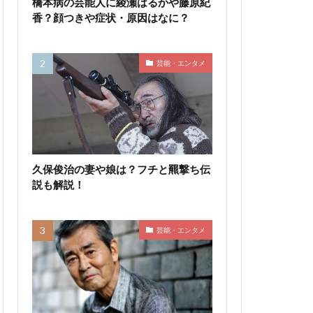
橋本病の芸能人に綾瀬はるかや藤原紀
香？顔つきや症状・原因はなに？
芸能・エンタメ
久保俊治の妻や娘は？フチと羆撃ち伝
説も解説！
芸能・エンタメ