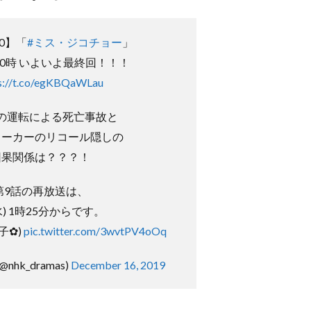
0】「
#ミス・ジコチョー
」
夜10時 いよいよ最終回！！！
s://t.co/egKBQaWLau
の運転による死亡事故と
メーカーのリコール隠しの
因果関係は？？？！
第9話の再放送は、
水) 1時25分からです。
子✿)
pic.twitter.com/3wvtPV4oOq
nhk_dramas)
December 16, 2019