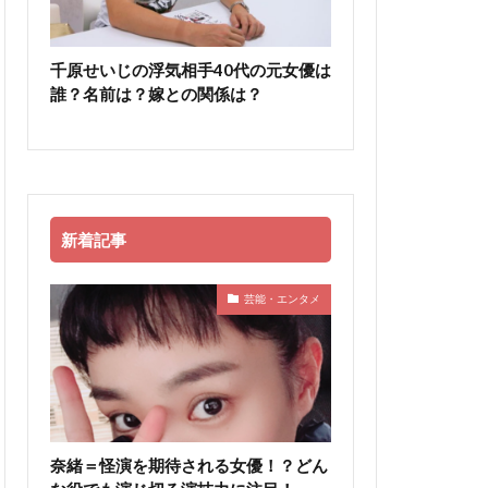
千原せいじの浮気相手40代の元女優は
誰？名前は？嫁との関係は？
新着記事
芸能・エンタメ
奈緒＝怪演を期待される女優！？どん