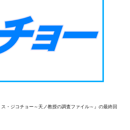
マ『 ミス・ジコチョー～天ノ教授の調査ファイル～』の最終回
！