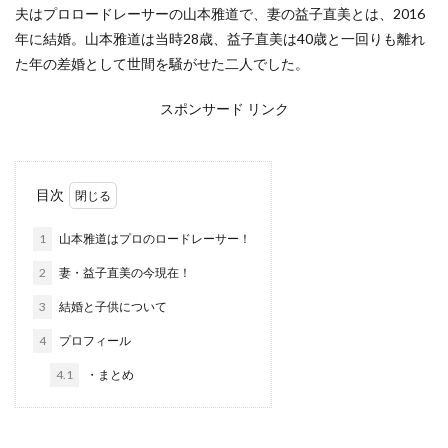
夫はプロロードレーサーの山本雅道で、妻の益子直美とは、2016
年に結婚。山本雅道は当時28歳、益子直美は40歳と一回りも離れ
た年の差婚として世間を騒がせた二人でした。
スポンサード リンク
目次
1
山本雅道はプロのロードレーサー！
2
妻・益子直美の今現在！
3
結婚と子供について
4
プロフィール
4.1
・まとめ