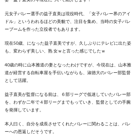
元女子バレー選手の益子直美は現役時代、「女子バレー界のアイ
ドル」というわれるほどの美貌で、注目を集め、当時の女子バレ
ーブームを作った立役者でもあります。
現在50歳、になった益子直美ですが、久しぶりにテレビに出た姿
も、変わらず美しい、熟 女ｗと言った感じでしたｗ
40歳の時に山本雅道の妻となったわけですが、今現在は、山本雅
道が経営する自転車屋を手伝いながらも、淑徳大のバレー部監督
として活躍。
益子直美が監督になる前は、６部リーグで低迷していたバレー部
を、わずか二年で４部リーグまでもっていき、監督としての手腕
を発揮しています。
本人曰く、自分を成長させてくれたバレーに関わることは、バレ
ーへの恩返しだそうです。