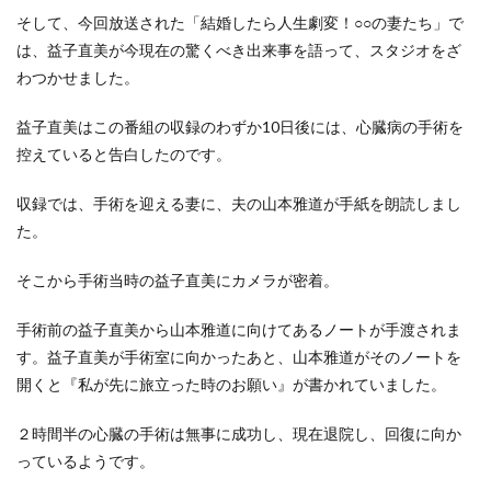
そして、今回放送された「結婚したら人生劇変！○○の妻たち」で
は、益子直美が今現在の驚くべき出来事を語って、スタジオをざ
わつかせました。
益子直美はこの番組の収録のわずか10日後には、心臓病の手術を
控えていると告白したのです。
収録では、手術を迎える妻に、夫の山本雅道が手紙を朗読しまし
た。
そこから手術当時の益子直美にカメラが密着。
手術前の益子直美から山本雅道に向けてあるノートが手渡されま
す。益子直美が手術室に向かったあと、山本雅道がそのノートを
開くと『私が先に旅立った時のお願い』が書かれていました。
２時間半の心臓の手術は無事に成功し、現在退院し、回復に向か
っているようです。