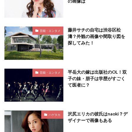
の画像は
藤井サチの自宅は渋谷区松
芸能・エンタメ
濤？外観の画像や間取り図を
探してみた！
平岳大の嫁は出版社のOL！双
芸能・エンタメ
子の妹・朋子は学歴がすごく
て医者に？
沢尻エリカの彼氏はnaoki？デ
ハゲタカ
ザイナーで画像もある