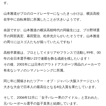
す。
山本雅道がプロのロードレーサーになったきっかけは、横浜高校
在学中に自転車部に所属したことが大きいようです。
余談ですが、山本雅道の横浜高校時代の同級生には、プロ野球選
手の阿部真宏、幕田賢治、松井光介らがいたそうです。山本雅道
の周りにはスゴ人たちが揃っていたんですね！
高校卒業後は、プロとしてイタリアやフランスで活動し99年、00
年の全日本選手権U-23で連覇を飾る成績を残したいます！
その後、2001年には日本のアウトドアスポーツ用品のメーカーで
有名なシマノのシマノレーシングに所属。
同じ年に開催されたツアー・オブ・ジャパン大阪ステージという
大きな大会で日本人の最高位となる4位入賞を果たしています。
そして、2006年12月に「女子バレー界のアイドル」と言われた、
元バレーボール選手の益子直美と結婚しています。