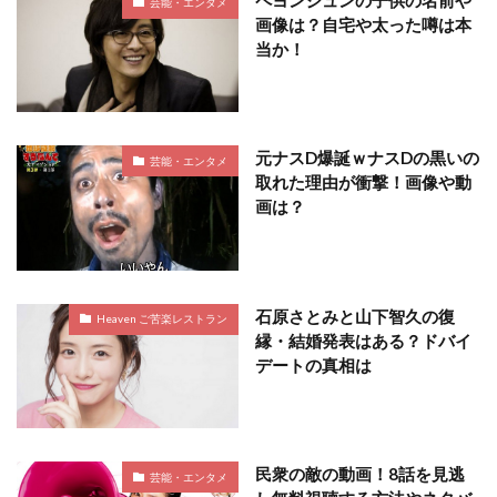
芸能・エンタメ
画像は？自宅や太った噂は本
当か！
元ナスD爆誕ｗナスDの黒いの
芸能・エンタメ
取れた理由が衝撃！画像や動
画は？
石原さとみと山下智久の復
Heaven ご苦楽レストラン
縁・結婚発表はある？ドバイ
デートの真相は
民衆の敵の動画！8話を見逃
芸能・エンタメ