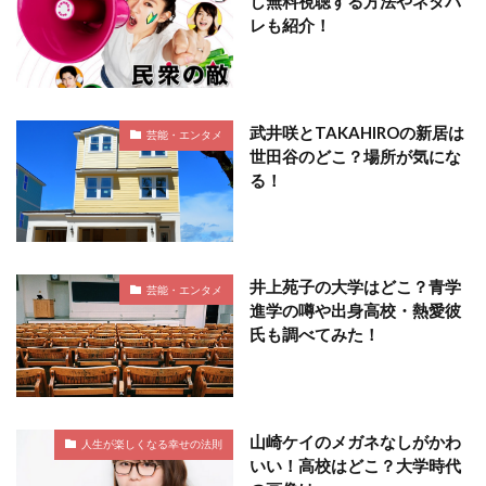
し無料視聴する方法やネタバ
レも紹介！
武井咲とTAKAHIROの新居は
芸能・エンタメ
世田谷のどこ？場所が気にな
る！
井上苑子の大学はどこ？青学
芸能・エンタメ
進学の噂や出身高校・熱愛彼
氏も調べてみた！
山崎ケイのメガネなしがかわ
人生が楽しくなる幸せの法則
いい！高校はどこ？大学時代