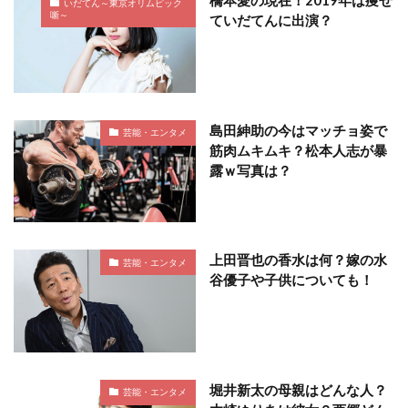
橋本愛の現在！2019年は痩せ
いだてん～東京オリムピック
噺～
ていだてんに出演？
島田紳助の今はマッチョ姿で
芸能・エンタメ
筋肉ムキムキ？松本人志が暴
露ｗ写真は？
上田晋也の香水は何？嫁の水
芸能・エンタメ
谷優子や子供についても！
堀井新太の母親はどんな人？
芸能・エンタメ