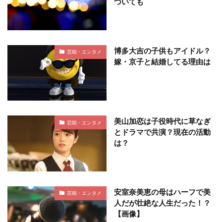
ついても
博多大吉の子供もアイドル？
芸能・エンタメ
嫁・京子と結婚してる理由は
美山加恋は子役時代に草なぎ
芸能・エンタメ
とドラマで共演？現在の活動
は？
安室奈美恵の母はハーフで美
芸能・エンタメ
人だが壮絶な人生だった！？
【画像】