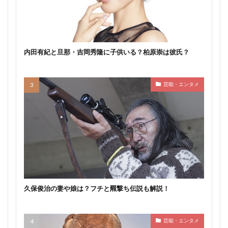
内田有紀と旦那・吉岡秀隆に子供いる？柏原崇は彼氏？
芸能・エンタメ
久保俊治の妻や娘は？フチと羆撃ち伝説も解説！
芸能・エンタメ