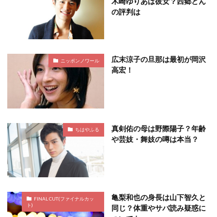
木崎ゆりあは彼女？西郷どん
の評判は
広末涼子の旦那は最初が岡沢
ニッポンノワール
高宏！
真剣佑の母は野際陽子？年齢
ちはやふる
や芸妓・舞妓の噂は本当？
亀梨和也の身長は山下智久と
FINAL CUT(ファイナルカッ
ト)
同じ？体重やサバ読み疑惑に