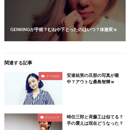
GENKINGが手術？むねや下とったのはいつ？体激変ｗ
関連する記事
安達祐実の旦那の写真が最
リーガルV
中？アウトな桑島智輝ｗ
時任三郎と斉藤工は似てる？
インハンド
手の震えは現在どうなった？