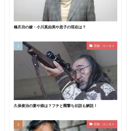
橋爪功の嫁・小川真由美や息子の現在は？
芸能・エンタメ
久保俊治の妻や娘は？フチと羆撃ち伝説も解説！
芸能・エンタメ