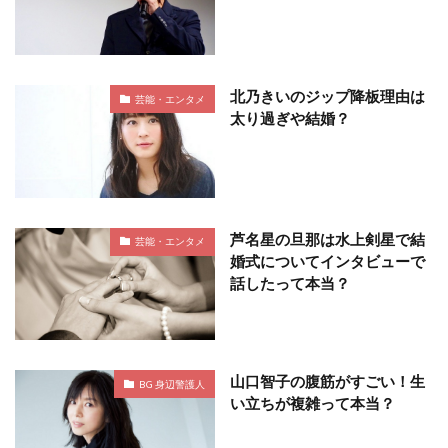
北乃きいのジップ降板理由は
芸能・エンタメ
太り過ぎや結婚？
芦名星の旦那は水上剣星で結
芸能・エンタメ
婚式についてインタビューで
話したって本当？
山口智子の腹筋がすごい！生
BG 身辺警護人
い立ちが複雑って本当？