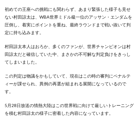
初めての王座への挑戦にも関わらず、あまり緊張した様子も見せ
ない村田諒太は、WBA世界ミドル級一位のアッサン・エンダムを
圧倒し、着実にポイントを重ね、最終ラウンドまで戦い抜いて判
定に持ち込みます。
村田諒太本人はおろか、多くのファンが、世界チャンピオンは村
田諒太だと確信していた中、まさかの不可解な判定負けをきっし
てしまいました。
この判定は物議をかもしていて、現在はこの時の審判にペナルテ
ィーが課せられ、異例の再選が組まれる展開になっているので
す。
5月28日放送の情熱大陸はこの世界戦に向けて厳しいトレーニング
を積む村田諒太の様子に密着した内容になっています。