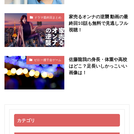
家売るオンナの逆襲 動画の最
ドラマ最終回まとめ
終回10話も無料で見逃しフル
視聴！
佐藤龍我の身長・体重や高校
ゼロ 一攫千金ゲーム
はどこ？足長いしかっこいい
画像は！
カテゴリ