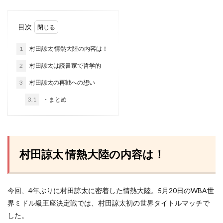
目次
1
村田諒太 情熱大陸の内容は！
2
村田諒太は読書家で哲学的
3
村田諒太の再戦への想い
3.1
・まとめ
村田諒太 情熱大陸の内容は！
今回、4年ぶりに村田諒太に密着した情熱大陸。5月20日のWBA世
界ミドル級王座決定戦では、村田諒太初の世界タイトルマッチで
した。