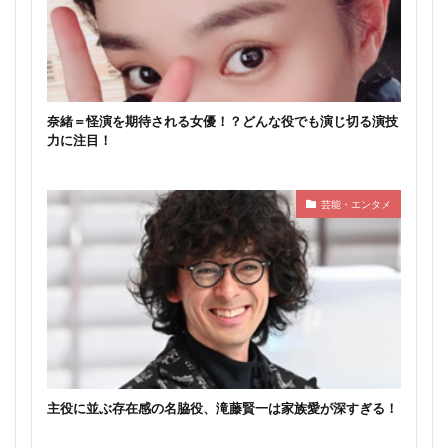
奈緒＝怪演を期待される女優！？どんな役でも演じ切る演技
力に注目！
芸能・エンタメ
主役に並ぶ存在感の名脇役、滝藤賢一は家族愛が深すぎる！