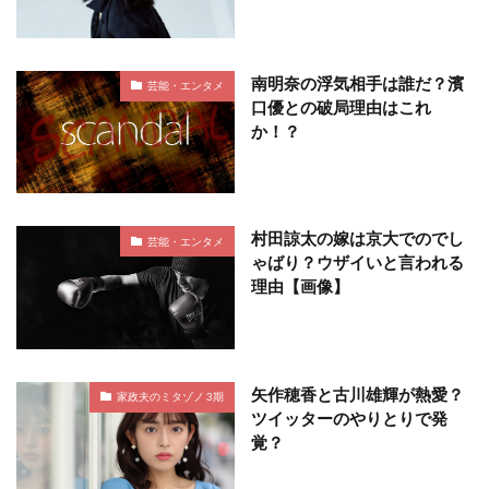
南明奈の浮気相手は誰だ？濱
芸能・エンタメ
口優との破局理由はこれ
か！？
村田諒太の嫁は京大でのでし
芸能・エンタメ
ゃばり？ウザイいと言われる
理由【画像】
矢作穂香と古川雄輝が熱愛？
家政夫のミタゾノ 3期
ツイッターのやりとりで発
覚？