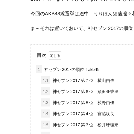
今回のAKB48総選挙は途中、りりぽん須藤凜
ま～それは置いておいて、神セブン 2017の順
目次
1
神セブン 2017の順位！akb48
1.1
神セブン 2017 第７位 横山由依
1.2
神セブン 2017 第６位 須田亜香里
1.3
神セブン 2017 第５位 荻野由佳
1.4
神セブン 2017 第４位 宮脇咲良
1.5
神セブン 2017 第３位 松井珠理奈