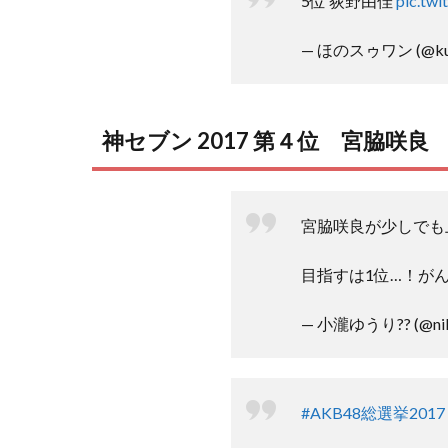
5位 荻野由佳
pic.tw
— ほのスゥワン (@kum
神セブン 2017 第４位 宮脇咲良
宮脇咲良が少しでも上
目指すは1位…！が
— 小瀧ゆうり?? (@niko
#AKB48総選挙2017