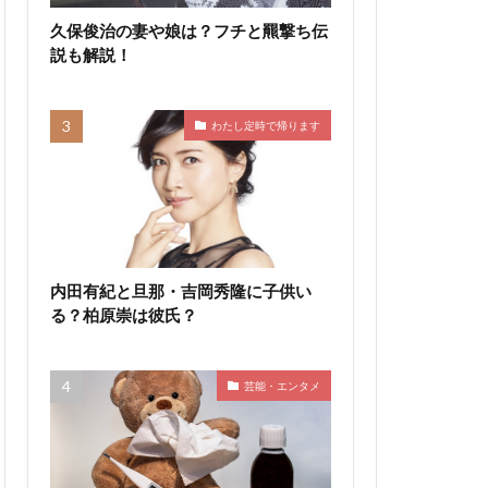
久保俊治の妻や娘は？フチと羆撃ち伝
説も解説！
わたし定時で帰ります
内田有紀と旦那・吉岡秀隆に子供い
る？柏原崇は彼氏？
芸能・エンタメ