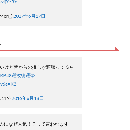
M3MjYzRY
Mori_)
2017年6月17日
里
ないけど昔からの推しが頑張ってるら
AKB48選抜総選挙
esv6eXK2
_o119)
2016年6月18日
のになぜ人気！？って言われます