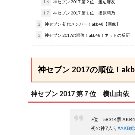
1.6
神セブン 2017 第２位 渡辺麻友
1.7
神セブン 2017 第１位 指原莉乃
2
神セブン 初代メンバー！akb48【画像】
3
神セブン 2017の順位！akb48！ネットの反応
神セブン 2017の順位！akb
神セブン 2017 第７位 横山由依
7位 58314票 AKB
初の神7入り
#AKB総