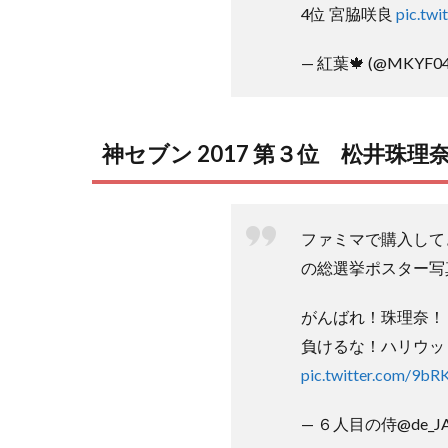
4位 宮脇咲良
pic.tw
— 紅葉🍁 (@MKYF04
神セブン 2017 第３位 松井珠理
ファミマで購入して
の総選挙ポスター写
がんばれ！珠理奈！
負けるな！ハリウッド
pic.twitter.com/9b
— ６人目の侍@de_JAP