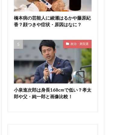
橋本病の芸能人に綾瀬はるかや藤原紀
香？顔つきや症状・原因はなに？
政治・衆院選
小泉進次郎は身長168cmで低い？孝太
郎や父・純一郎と画像比較！