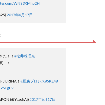
itter.com/WN83XMhp2H
25)
2017年6月17日
奈
きた！！
#松井珠理奈
真！！
JURINA！
#豆腐プロレス
#SKE48
RKZ9Lg09
ON (@YeaohAj)
2017年6月17日