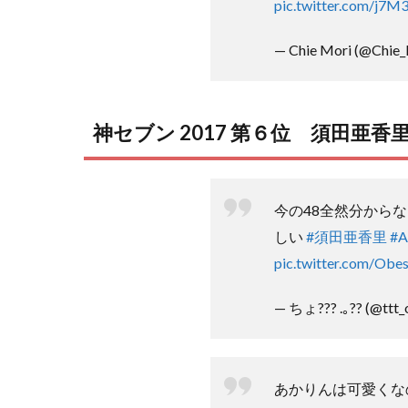
pic.twitter.com/j7
— Chie Mori (@Chie_
神セブン 2017 第６位 須田亜香
今の48全然分から
しい
#須田亜香里
#
pic.twitter.com/Ob
— ちょ??? .｡?? (@ttt
あかりんは可愛くな