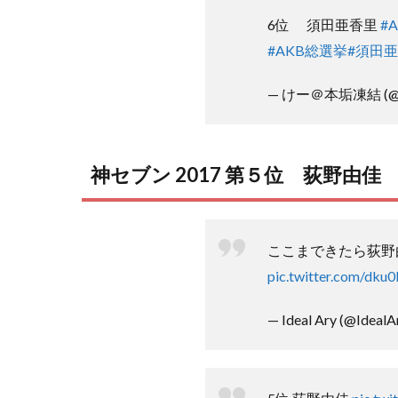
6位 須田亜香里
#
#AKB総選挙
#須田
— けー＠本垢凍結 (@ke
神セブン 2017 第５位 荻野由佳
ここまできたら荻野
pic.twitter.com/dk
— Ideal Ary (@IdealA