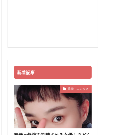
新着記事
芸能・エンタメ
奈緒＝怪演を期待される女優！？どん