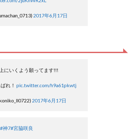
itter.com/2juKnWR2xL
achan_0713)
2017年6月17日
にいくよう願ってます!!!
んばれ！
pic.twitter.com/h9a61pkwtj
niko_ll0722)
2017年6月17日
#神7
#宮脇咲良