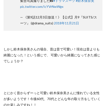
集合写真撮りました📸
#ドラマスーツ
#鈴木保奈美
pic.twitter.com/IcYVrNwWgx
— 《第9話12月3日放送！》【公式】月9『SUITS/ス
ーツ』 (@drama_suits)
2018年11月21日
しかし鈴木保奈美さんの場合、昔は昔で可愛い！現在は昔よりも
綺麗になった！という感じで、 可愛いから綺麗になってきた感じ
でしょうか？
とにかく昔からずーっと可愛い鈴木保奈美さんに憧れている女性
が多いようです！今後60代、70代とどんな年の取り方をしていく
のか楽しみですね！！