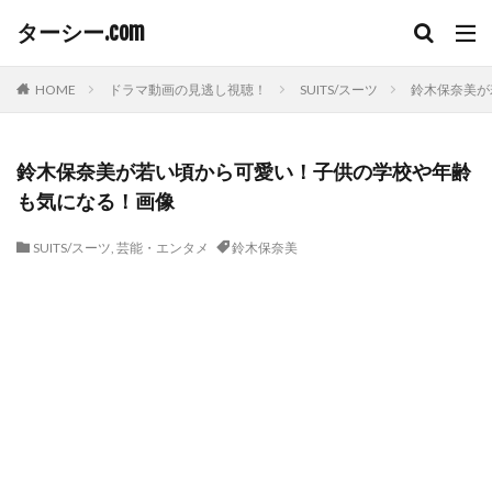
ターシー.com
HOME
ドラマ動画の見逃し視聴！
SUITS/スーツ
鈴木保奈美が
鈴木保奈美が若い頃から可愛い！子供の学校や年齢
も気になる！画像
SUITS/スーツ
,
芸能・エンタメ
鈴木保奈美