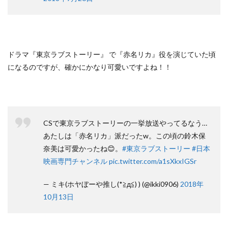
ドラマ『東京ラブストーリー』 で『赤名リカ』役を演じていた頃
になるのですが、確かにかなり可愛いですよね！！
CSで東京ラブストーリーの一挙放送やってるなう…
あたしは「赤名リカ」派だったw。この頃の鈴木保
奈美は可愛かったね😊。
#東京ラブストーリー
#日本
映画専門チャンネル
pic.twitter.com/a1sXkxIGSr
— ミキ(ホヤぼーや推し(*≧д≦) ) (@ikki0906)
2018年
10月13日