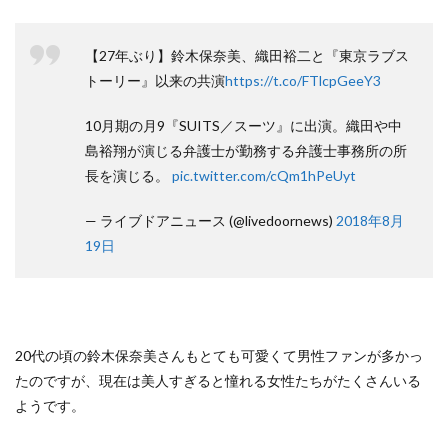
【27年ぶり】鈴木保奈美、織田裕二と『東京ラブス
トーリー』以来の共演
https://t.co/FTlcpGeeY3
10月期の月9『SUITS／スーツ』に出演。織田や中
島裕翔が演じる弁護士が勤務する弁護士事務所の所
長を演じる。
pic.twitter.com/cQm1hPeUyt
— ライブドアニュース (@livedoornews)
2018年8月
19日
20代の頃の鈴木保奈美さんもとても可愛くて男性ファンが多かっ
たのですが、現在は美人すぎると憧れる女性たちがたくさんいる
ようです。