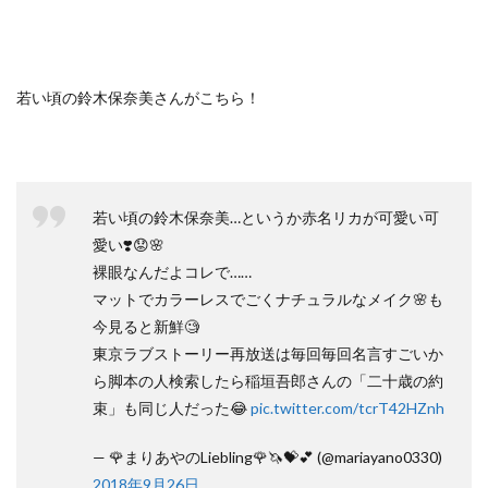
若い頃の鈴木保奈美さんがこちら！
若い頃の鈴木保奈美…というか赤名リカが可愛い可
愛い❣️😟🌸
裸眼なんだよコレで……
マットでカラーレスでごくナチュラルなメイク🌸も
今見ると新鮮🧐
東京ラブストーリー再放送は毎回毎回名言すごいか
ら脚本の人検索したら稲垣吾郎さんの「二十歳の約
束」も同じ人だった😂
pic.twitter.com/tcrT42HZnh
— 🌹まりあやのLiebling🌹🦄💝💕 (@mariayano0330)
2018年9月26日