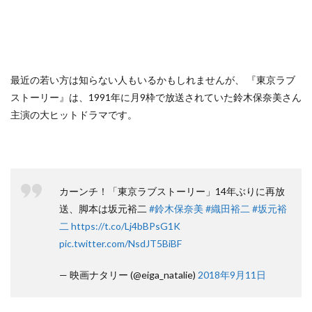
最近の若い方は知らない人もいるかもしれませんが、 『東京ラブ
ストーリー』は、1991年に月9枠で放送されていた鈴木保奈美さん
主演の大ヒットドラマです。
カーンチ！「東京ラブストーリー」14年ぶりに再放
送、脚本は坂元裕二
#鈴木保奈美
#織田裕二
#坂元裕
二
https://t.co/Lj4bBPsG1K
pic.twitter.com/NsdJT5BiBF
— 映画ナタリー (@eiga_natalie)
2018年9月11日