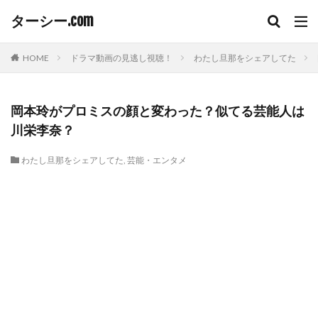
ターシー.com
HOME
ドラマ動画の見逃し視聴！
わたし旦那をシェアしてた
岡本玲がプロミスの顔と変わった？似てる芸能人は
川栄李奈？
わたし旦那をシェアしてた
,
芸能・エンタメ