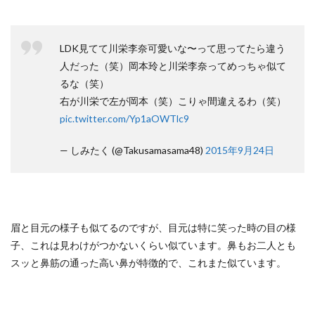
LDK見てて川栄李奈可愛いな〜って思ってたら違う
人だった（笑）岡本玲と川栄李奈ってめっちゃ似て
るな（笑）
右が川栄で左が岡本（笑）こりゃ間違えるわ（笑）
pic.twitter.com/Yp1aOWTlc9
— しみたく (@Takusamasama48)
2015年9月24日
眉と目元の様子も似てるのですが、目元は特に笑った時の目の様
子、これは見わけがつかないくらい似ています。鼻もお二人とも
スッと鼻筋の通った高い鼻が特徴的で、これまた似ています。