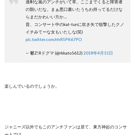
過剰な嵐のアンチがいて草。ここまでくると障害者
の類いだな。まぁ悪口書いたうちわ持ってるだけな
らまだかわいい方か…
昔、コンサート中のkat-tunに吹き矢で狙撃したクノ
イチみてーな女もいたしな(笑)
pic.twitter.com/nhR5PK67PO
— 鬱Z!Rドグマ (@rkkato5612)
2018年4月15日
楽しんでいるのでしょうか。
ジャニーズ以外でもこのアンチファンは居て、東方神起のコンサ
ートでは、