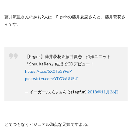
藤井流星さんの妹お2人は、E-girlsの藤井夏恋さんと、藤井萩花さ
んです。
【E-girls】藤井萩花＆藤井夏恋、姉妹ユニット
「ShuuKaRen」結成でCDデビュー！
https://t.co/5X0To39FuP
pic.twitter.com/YIYOxUUSzF
— イーガールズふぁん (@1egfun)
2018年11月26日
とてつもなくビジュアル満点な兄妹ですよね。