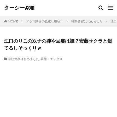
ターシー.com
HOME
ドラマ動画の見逃し視聴！
時効警察はじめました
江口
江口のりこの双子の姉や旦那は誰？安藤サクラと似
てるしそっくりｗ
時効警察はじめました
,
芸能・エンタメ