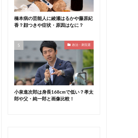
橋本病の芸能人に綾瀬はるかや藤原紀
香？顔つきや症状・原因はなに？
政治・衆院選
小泉進次郎は身長168cmで低い？孝太
郎や父・純一郎と画像比較！