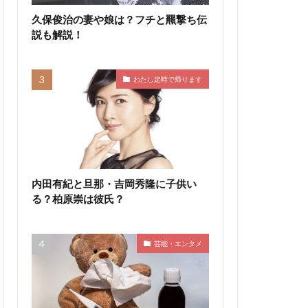
久保俊治の妻や娘は？フチと羆撃ち伝
説も解説！
わたし定時で帰ります
内田有紀と旦那・吉岡秀隆に子供い
る？柏原崇は彼氏？
芸能・エンタメ