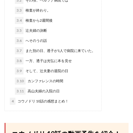
3.2
その頃、ペルソナ病院では
3.3
検査が終わり。
3.4
検査から2週間後
3.5
辻夫婦の決断
3.6
へそのうの話
3.7
また別の日、透子が1人で病院に来ていた。
3.8
一方、透子は光弘に本を見せ
3.9
そして、辻夫妻の退院の日
3.10
カンファレンスの時間
3.11
高山夫婦の入院の日
4
コウノドリ 10話の感想まとめ！