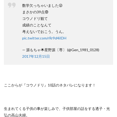
数学欠っちゃいました😜
まさかの39点😨
コウノドリ観て
成績のことなんて
考えないでおこう。うん。
pic.twitter.com/rRr9d4iIDH
— 源もちゃ🌟星野源〔専〕 (@Gen_1981_0128)
2017年12月15日
ここからが『コウノドリ』10話のネタバレになります！
生まれてくる子供の事が楽しみで、子供部屋の話をする透子・光
弘の高山夫婦。