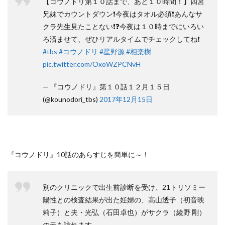
【コウノドリ第１０話まで、あと１０時間！】四宮
兄妹でカウントダウン❗️今夜はタオル必須❗️あんなサ
クラ先生見たことない❗️❓今夜は１０時までにいろい
ろ済ませて、ぜひリアルタイムでチェックしてね❗️
#tbs
#コウノドリ
#星野源
#相楽樹
pic.twitter.com/OxoWZPCNvH
— 『コウノドリ』第１０話１２月１５日
(@kounodori_tbs)
2017年12月15日
『コウノドリ』10話のあらすじを簡単に～！
別のクリニックで出生前診断を受け、21トリソミー
陽性との検査結果が出た妊婦の、高山透子（初音映
莉子）と夫・光弘（石田卓也）がサクラ（綾野 剛）
の元を訪れます。