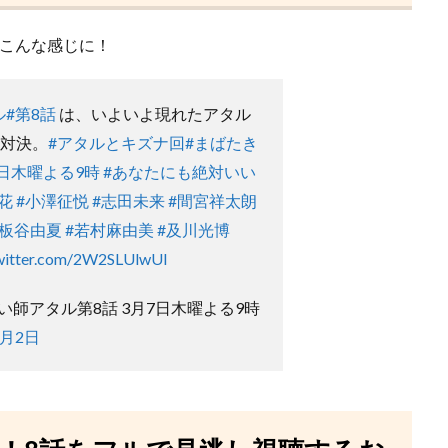
はこんな感じに！
ル
#第8話
は、いよいよ現れたアタル
接対決。
#アタルとキズナ回
#まばたき
7日木曜よる9時
#あなたにも絶対いい
花
#小澤征悦
#志田未来
#間宮祥太朗
#板谷由夏
#若村麻由美
#及川光博
twitter.com/2W2SLUlwUl
い師アタル第8話 3月7日木曜よる9時
3月2日