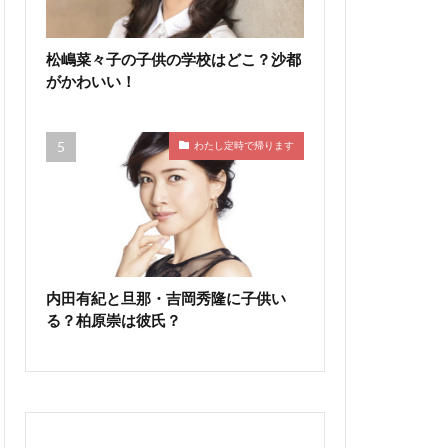
松嶋菜々子の子供の学校はどこ？沙都
がかわいい！
わたし定時で帰ります
内田有紀と旦那・吉岡秀隆に子供い
る？柏原崇は彼氏？