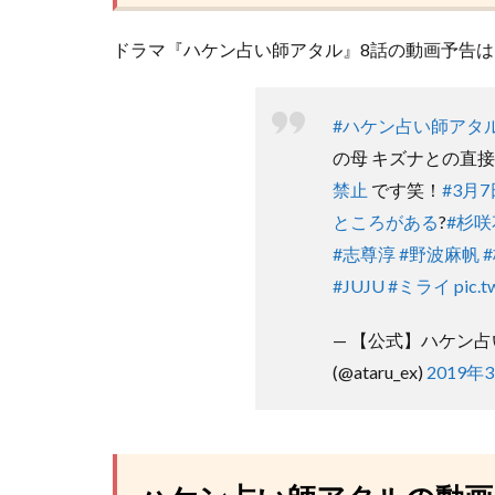
ドラマ『ハケン占い師アタル』8話の動画予告
#ハケン占い師アタ
の母 キズナとの直
禁止
です笑！
#3月
ところがある
?
#杉咲
#志尊淳
#野波麻帆
#JUJU
#ミライ
pic.
— 【公式】ハケン占
(@ataru_ex)
2019年