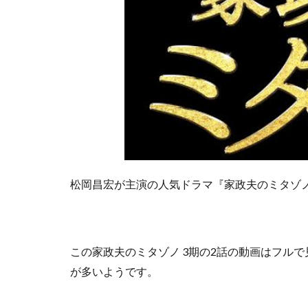
松岡昌宏が主演の人気ドラマ『家政夫のミタゾノ
この
家政夫のミタゾノ 3期の2話の動画はフル
が多いようです。