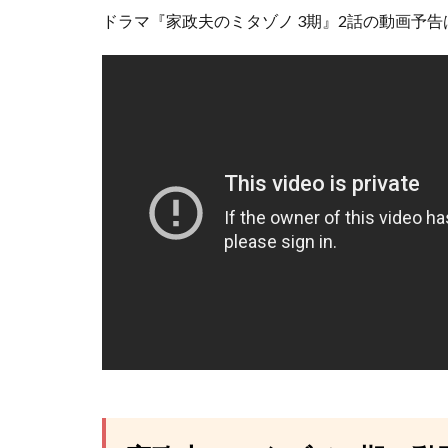
ドラマ『家政夫のミタゾノ 3期』2話の動画予