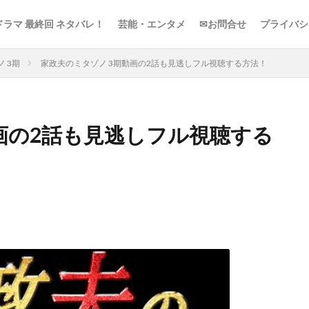
ドラマ 最終回 ネタバレ！
芸能・エンタメ
✉お問合せ
プライバシ
 3期
家政夫のミタゾノ 3期動画の2話も見逃しフル視聴する方法！
画の2話も見逃しフル視聴する