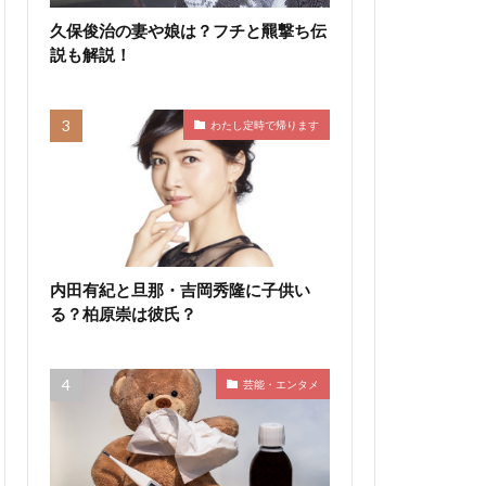
久保俊治の妻や娘は？フチと羆撃ち伝
説も解説！
わたし定時で帰ります
内田有紀と旦那・吉岡秀隆に子供い
る？柏原崇は彼氏？
芸能・エンタメ