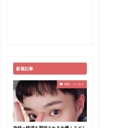
新着記事
芸能・エンタメ
奈緒＝怪演を期待される女優！？どん