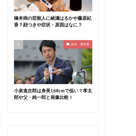
橋本病の芸能人に綾瀬はるかや藤原紀
香？顔つきや症状・原因はなに？
政治・衆院選
小泉進次郎は身長168cmで低い？孝太
郎や父・純一郎と画像比較！