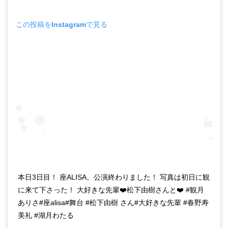
この投稿をInstagramで見る
本日3日目！ 座ALISA。公演終わりました！ 写真は初日に観
に来て下さった！ 大好きな先輩❤️松下由樹さんと❤️ #観月
ありさ#座alisa#舞台 #松下由樹 さん#大好きな先輩 #春野寿
美礼 #湖月わたる