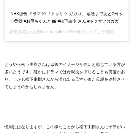
NHK総合 ドラマ10 「トクサツ ガガガ」 放送まであと2日っ
✨😳🙌 #お母ちゃんと 📸 #松下由樹 さん #トクサツガガガ
小芝風花
さん(@fuka_koshiba_official)がシェアした投稿 –
2019
どうやら松下由樹さんは母親のイメージが強いと感じている方が
多いようです。確かにドラマでは母親役を演じることも何度かあ
り、しかも松下由樹さんから溢れ出る母性がまた母親を連想させ
てしまうのかもしれません。
憶測にはなりますが、この様なことから松下由樹さんに子供がい