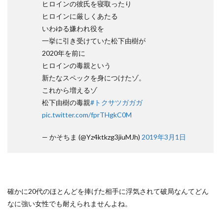
ヒロインの彼氏を寝取ったり
ヒロインに厳しくあたる
いわゆる嫌われ役を
一挙に引き受けていた松下由樹が
2020年を前に
ヒロインの毒親という
新たなスペックを身につけたゾ。
これから増えるゾ
松下由樹の毒親
#トクサツガガガ
pic.twitter.com/fprTHgkC0M
— かそちま (@Yz4ktkzg3jiuMJh)
2019年3月1日
確かに20代のほとんどを捧げた相手に浮気されて破局なんてどん
なに強い女性でも耐えられませんよね。