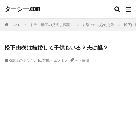
ターシー.com
HOME
ドラマ動画の見逃し視聴！
G線上のあなたと私
松下由
松下由樹は結婚して子供もいる？夫は誰？
G線上のあなたと私
,
芸能・エンタメ
松下由樹