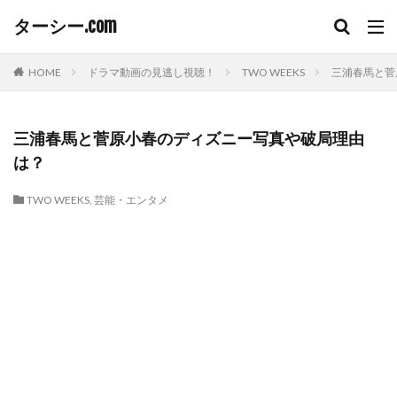
ターシー.com
HOME
ドラマ動画の見逃し視聴！
TWO WEEKS
三浦春馬と菅
三浦春馬と菅原小春のディズニー写真や破局理由
は？
TWO WEEKS
,
芸能・エンタメ