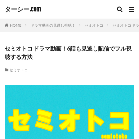
ターシー.com
HOME
ドラマ動画の見逃し視聴！
セミオトコ
セミオトコ ド
セミオトコ ドラマ動画！6話も見逃し配信でフル視
聴する方法
セミオトコ