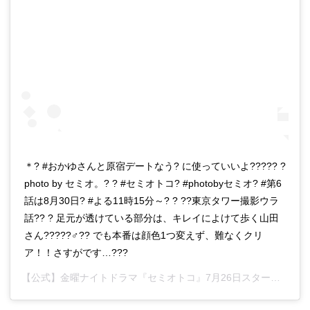
＊? #おかゆさんと原宿デートなう? に使っていいよ????? ?
photo by セミオ。? ? #セミオトコ? #photobyセミオ? #第6
話は8月30日? #よる11時15分～? ? ??東京タワー撮影ウラ
話?? ? 足元が透けている部分は、キレイによけて歩く山田
さん?????♂?? でも本番は顔色1つ変えず、難なくクリ
ア！！さすがです…???
【公式】金曜ナイトドラマ『セミオトコ』7月26日スタート
さん(@