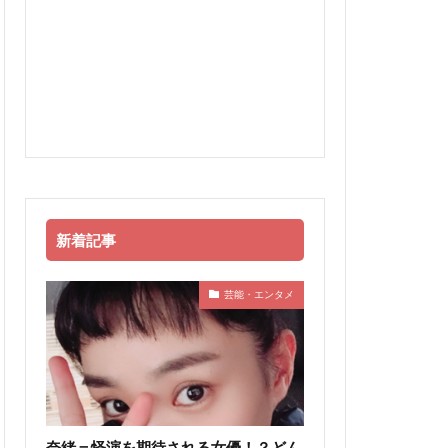
新着記事
芸能・エンタメ
奈緒＝怪演を期待される女優！？どん