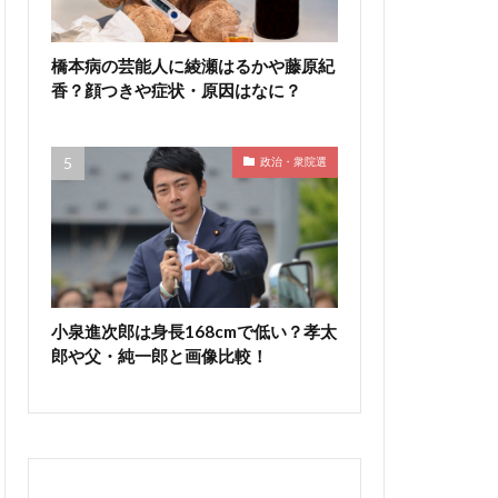
橋本病の芸能人に綾瀬はるかや藤原紀
香？顔つきや症状・原因はなに？
政治・衆院選
小泉進次郎は身長168cmで低い？孝太
郎や父・純一郎と画像比較！