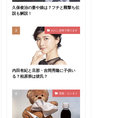
久保俊治の妻や娘は？フチと羆撃ち伝
説も解説！
わたし定時で帰ります
内田有紀と旦那・吉岡秀隆に子供い
る？柏原崇は彼氏？
芸能・エンタメ