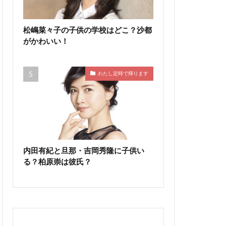
松嶋菜々子の子供の学校はどこ？沙都
がかわいい！
わたし定時で帰ります
内田有紀と旦那・吉岡秀隆に子供い
る？柏原崇は彼氏？