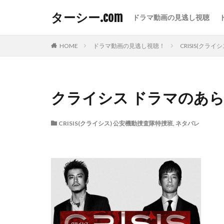
ターシー.com
ドラマ動画の見逃し視聴
HOME
ドラマ動画の見逃し視聴！
CRISIS(クラ
クライシス ドラマのあ
CRISIS(クライシス) 公安機動捜査隊特捜班
,
ネタバレ