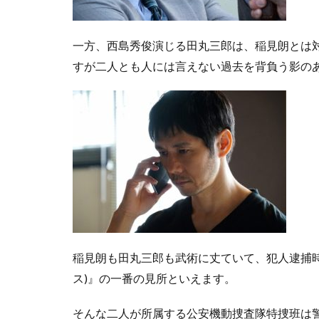
一方、西島秀俊演じる田丸三郎は、稲見朗とは
すが二人とも人には言えない過去を背負う影の
稲見朗も田丸三郎も武術に丈ていて、犯人逮捕時に
ス)』の一番の見所といえます。
そんな二人が所属する公安機動捜査隊特捜班は