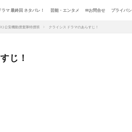
ドラマ 最終回 ネタバレ！
芸能・エンタメ
✉お問合せ
プライバシ
イシス) 公安機動捜査隊特捜班
クライシス ドラマのあらすじ！
らすじ！