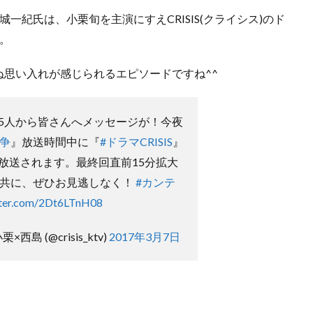
金城一紀氏は、小栗旬を主演にすえCRISIS(クライシス)のド
。
思い入れが感じられるエピソードですね^^
5人から皆さんへメッセージが！今夜
戦争
』放送時間中に『
#ドラマCRISIS
』
放送されます。最終回直前15分拡大
と共に、ぜひお見逃しなく！
#カンテ
tter.com/2Dt6LTnH08
栗×西島 (@crisis_ktv)
2017年3月7日