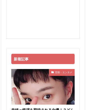
新着記事
芸能・エンタメ
奈緒＝怪演を期待される女優！？どん