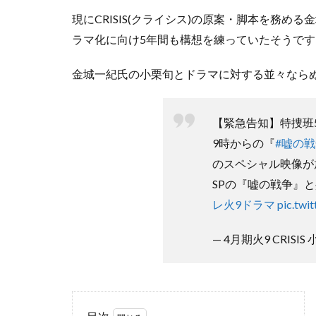
現にCRISIS(クライシス)の原案・脚本を務める
ラマ化に向け5年間も構想を練っていたそうです
金城一紀氏の小栗旬とドラマに対する並々ならぬ
【緊急告知】特捜班
9時からの『
#嘘の
のスペシャル映像が
SPの『嘘の戦争』
レ火9ドラマ
pic.twi
— 4月期火9 CRISIS 小