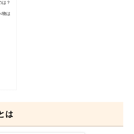
のは？
べ物は
とは