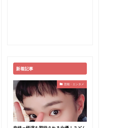
新着記事
芸能・エンタメ
奈緒＝怪演を期待される女優！？どん