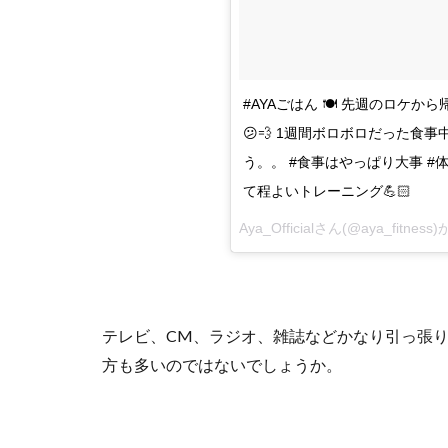
#AYAごはん 🍽 先週のロケ
😕💨 1週間ボロボロだった食
う。。 #食事はやっぱり大事 #
て程よいトレーニング💪🏻
Aya_Official
さん(@aya_fitne
テレビ、CM、ラジオ、雑誌などかなり引っ張り
方も多いのではないでしょうか。