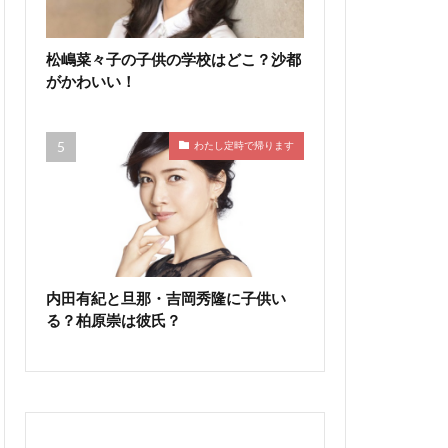
松嶋菜々子の子供の学校はどこ？沙都
がかわいい！
わたし定時で帰ります
内田有紀と旦那・吉岡秀隆に子供い
る？柏原崇は彼氏？