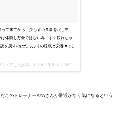
から帰って来てから、少しずつ食事を戻し中…
事中は体調も万全ではない為、すぐ疲れちゃ
体調を戻すのはたっぷりの睡眠と栄養 #そし
ss)がシェアした投稿 –
3月 4, 2018 at 1:45午前 PST
だこのトレーナーAYAさんが最近かなり気になるという