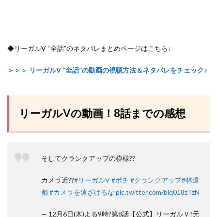
◆リーガルV “全話”のネタバレまとめページはこちら↓
＞＞＞ リーガルV “全話”の動画の視聴方法＆ネタバレをチェック♪
リーガルVの動画！8話までの感想
そしてクランクアップの模様??
カメラ近??
#リーガルV
#ポチ
#クランクアップ
#林遣
都
#カメラを遠ざけるな
pic.twitter.com/blq018zTzN
— 12月6日(木)よる9時?第8話【公式】リーガルＶ?元