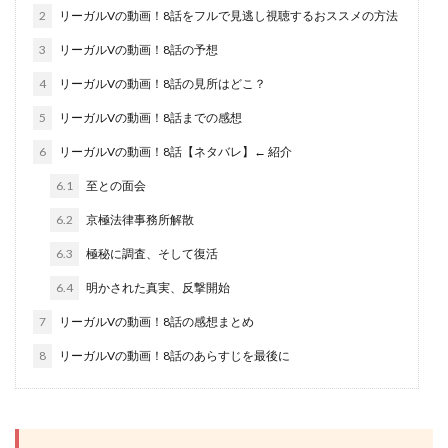
2
リーガルVの動画！8話をフルで見逃し視聴するおススメの方法
3
リーガルVの動画！8話の予想
4
リーガルVの動画！8話の見所はどこ？
5
リーガルVの動画！8話までの感想
6
リーガルVの動画！8話【ネタバレ】← 紹介
6.1
至との面会
6.2
京極法律事務所解散
6.3
極秘に調査、そして復活
6.4
明かされた真実、反撃開始
7
リーガルVの動画！8話の感想まとめ
8
リーガルVの動画！8話のあらすじを最後に