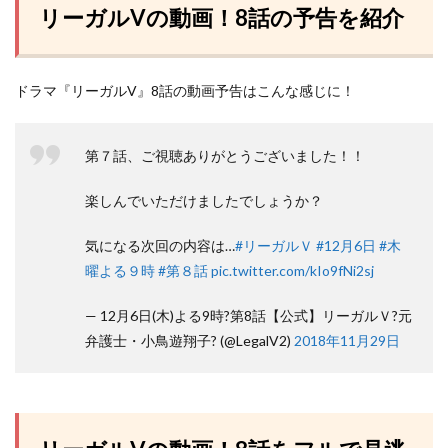
リーガルVの動画！8話の予告を紹介
ドラマ『リーガルV』8話の動画予告はこんな感じに！
第７話、ご視聴ありがとうございました！！
楽しんでいただけましたでしょうか？
気になる次回の内容は…
#リーガルＶ
#12月6日
#木
曜よる９時
#第８話
pic.twitter.com/kIo9fNi2sj
— 12月6日(木)よる9時?第8話【公式】リーガルＶ?元
弁護士・小鳥遊翔子? (@LegalV2)
2018年11月29日