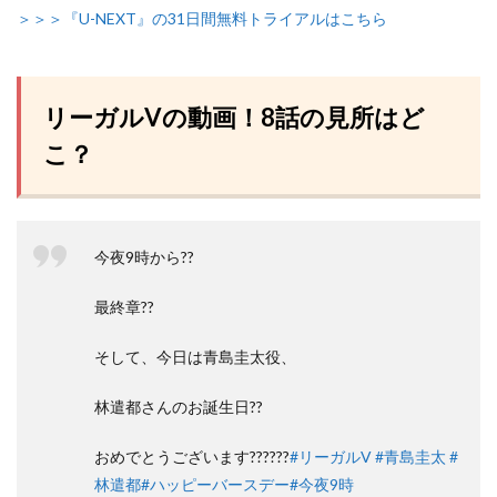
＞＞＞『U-NEXT』の31日間無料トライアルはこちら
リーガルVの動画！8話の見所はど
こ？
今夜9時から??
最終章??
そして、今日は青島圭太役、
林遣都さんのお誕生日??
おめでとうございます??????
#リーガルV
#青島圭太
#
林遣都
#ハッピーバースデー
#今夜9時