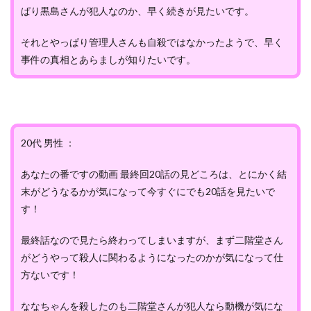
ぱり黒島さんが犯人なのか、早く続きが見たいです。
それとやっぱり管理人さんも自殺ではなかったようで、早く
事件の真相とあらましが知りたいです。
20代 男性 ：
あなたの番ですの動画 最終回20話の見どころは、とにかく結
末がどうなるかが気になって今すぐにでも20話を見たいで
す！
最終話なので見たら終わってしまいますが、まず二階堂さん
がどうやって殺人に関わるようになったのかが気になって仕
方ないです！
ななちゃんを殺したのも二階堂さんが犯人なら動機が気にな