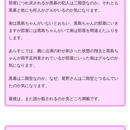
部屋につれ戻されるが黒幕の犯人は二階堂なのか。それとも
黒幕と他にも何人かグルがいるのか気になります。
南は黒島ちゃんがいないとおもい、黒島ちゃんの部屋にいき
ますが部屋には黒島ちゃんがいて南は部屋を間違えたふりを
します。
あらすじでは、腕に点滴の針が刺さった状態の翔太と黒島ち
ゃんが両手足拘束されているが部屋にいった南はグルなのか
気になります。
黒幕は二階堂なのか。なぜ、尾野さんは二階堂とつるんでい
たのか気になります。
最後は、また誰か殺されるのか見どころ満載です。