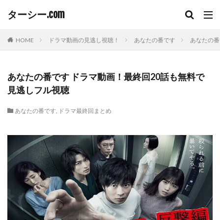
ターシー.com
HOME
ドラマ動画の見逃し視聴！
あなたの番です
あなたの番
あなたの番です ドラマ動画！最終回20話も無料で
見逃しフル視聴
あなたの番です
,
ドラマ最終回まとめ