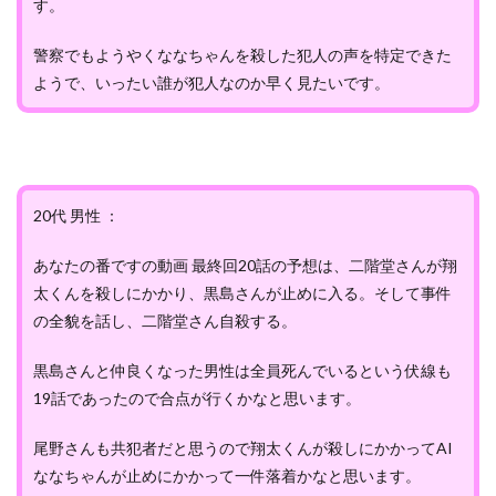
す。
警察でもようやくななちゃんを殺した犯人の声を特定できた
ようで、いったい誰が犯人なのか早く見たいです。
20代 男性 ：
あなたの番ですの動画 最終回20話の予想は、二階堂さんが翔
太くんを殺しにかかり、黒島さんが止めに入る。そして事件
の全貌を話し、二階堂さん自殺する。
黒島さんと仲良くなった男性は全員死んでいるという伏線も
19話であったので合点が行くかなと思います。
尾野さんも共犯者だと思うので翔太くんが殺しにかかってAI
ななちゃんが止めにかかって一件落着かなと思います。