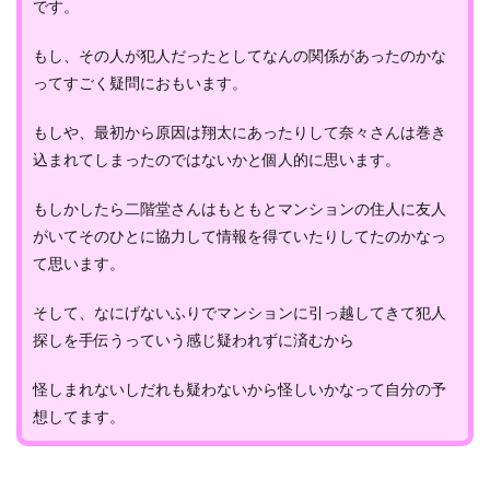
です。
もし、その人が犯人だったとしてなんの関係があったのかな
ってすごく疑問におもいます。
もしや、最初から原因は翔太にあったりして奈々さんは巻き
込まれてしまったのではないかと個人的に思います。
もしかしたら二階堂さんはもともとマンションの住人に友人
がいてそのひとに協力して情報を得ていたりしてたのかなっ
て思います。
そして、なにげないふりでマンションに引っ越してきて犯人
探しを手伝うっていう感じ疑われずに済むから
怪しまれないしだれも疑わないから怪しいかなって自分の予
想してます。