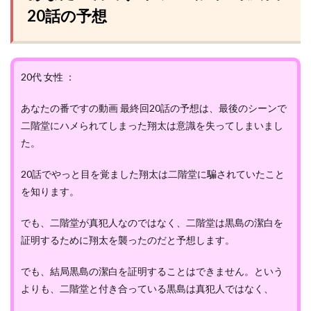
20話の予想
20代 女性 ：
あなたの番ですの動画 最終回20話の予想は、最後のシーンで
二階堂にハメられてしまった翔太は意識を失ってしまいまし
た。
20話でやっと目を覚ました翔太は二階堂に騙されていたこと
を知ります。
でも、二階堂が真犯人なのではなく、二階堂は黒島の潔白を
証明するために翔太を襲ったのだと予想します。
でも、結局黒島の潔白を証明することはできません。という
よりも、二階堂と付き合っている黒島は真犯人ではなく、