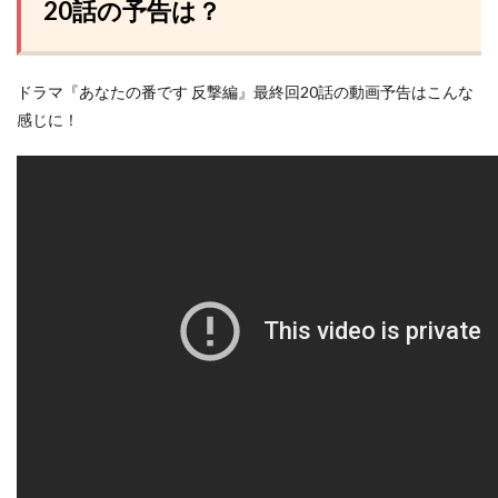
20話の予告は？
ドラマ『あなたの番です 反撃編』最終回20話の動画予告はこんな
感じに！