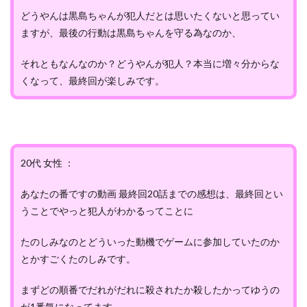
どうやんは黒島ちゃんが犯人だとは思いたくないと思ってい
ますが、最後の行動は黒島ちゃんを守る為なのか、
それともなんなのか？どうやんが犯人？本当に増々分からな
くなって、最終回が楽しみです。
20代 女性 ：
あなたの番ですの動画 最終回20話までの感想は、最終回とい
うことでやっと犯人がわかるってことに
たのしみなのとどういった動機でゲームに参加していたのか
とかすごくたのしみです。
まずどの順番でだれがだれに殺されたか殺したかってゆうの
が1番気になってます。