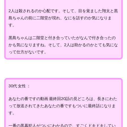
2人は殺されるのか心配です。そして、目を覚ました翔太と黒
島ちゃんの前に二階堂が現れ、なにを話すのか気になりま
す。
黒島ちゃんは二階堂と付き合っていたがなんで付き合ったの
かも気になりますね。そして、2人は助かるのかとても気にな
って仕方がないです。
30代 女性 ：
あなたの番ですの動画 最終回20話の見どころは、長きにわた
って放送されてきたあなたの番ですもついに最終話になりま
す。
一番の黒幕犯人がついにわかるので、すごくドキドキしてい