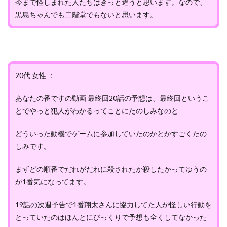
今まで怪しまれた人たちはきっと違うと思います。なので、
黒島ちゃんでも二階堂でもないと思います。
20代 女性 ：
あなたの番ですの動画 最終回20話の予想は、最終回というこ
とでやっと犯人がわかるってことにたのしみなのと
どういった動機でゲームに参加していたのかとかすごくたの
しみです。
まずどの順番でだれがだれに殺されたか殺したかってゆうの
が1番気になってます。
19話の次週予告で1番翔太さんに協力してた人が怪しい行動を
とっていたのはほんとにびっくりで予想も全くしてなかった