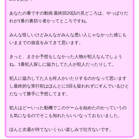
あなたの番ですの動画 最終回20話の見どころは、やっぱりだ
れが1番の裏切り者かってところですね。
みんな怪しいけどみんながみんな悪い人じゃなかった感じも
いままでの放送をみてきて思います。
きっと、まさか予想もしなかった人物が犯人なんでしょう
ね。1番犯人探しに協力してた人が犯人だったりして。
犯人に協力してた人も何人かいたりするのかなって思います
し最終的な実行犯はほんとに1回も疑われずにすんでいるひと
だなって勝手に予想してます。
犯人はどーいった動機でこのゲームを始めたのかっていうの
も気になるのでそこも知れたらいいなっておもいました。
ほんと次週が待てないくらい楽しみで仕方ないです。