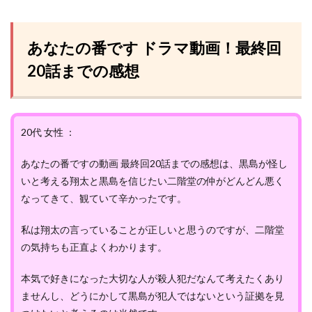
あなたの番です ドラマ動画！最終回
20話までの感想
20代 女性 ：
あなたの番ですの動画 最終回20話までの感想は、黒島が怪し
いと考える翔太と黒島を信じたい二階堂の仲がどんどん悪く
なってきて、観ていて辛かったです。
私は翔太の言っていることが正しいと思うのですが、二階堂
の気持ちも正直よくわかります。
本気で好きになった大切な人が殺人犯だなんて考えたくあり
ませんし、どうにかして黒島が犯人ではないという証拠を見