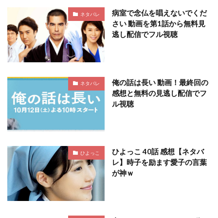
病室で念仏を唱えないでくだ
ネタバレ
さい 動画を第1話から無料見
逃し配信でフル視聴
俺の話は長い 動画！最終回の
ネタバレ
感想と無料の見逃し配信でフ
ル視聴
ひよっこ 40話 感想【ネタバ
ひよっこ
レ】時子を励ます愛子の言葉
が神ｗ