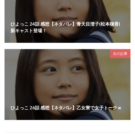
ひよっこ 24話 感想【ネタバレ】青天目澄子(松本穂香)
新キャスト登場！
次の記事
ひよっこ 26話 感想【ネタバレ】乙女寮で女子トークｗ