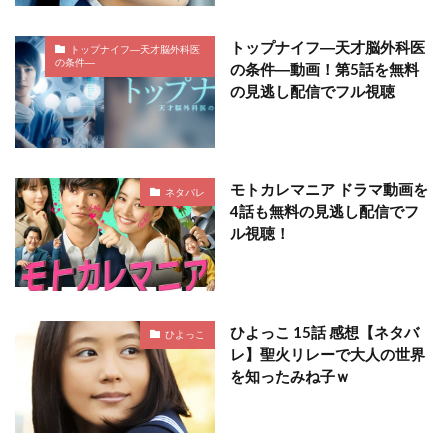
トップナイフ―天才脳外科医
トップナイフ―天才脳外科医
の条件―
の条件―動画！第5話を無料
の見逃し配信でフル視聴
モトカレマニア ドラマ動画を
ネタバレ
4話も無料の見逃し配信でフ
ル視聴！
ひよっこ 15話 感想【ネタバ
ひよっこ
レ】聖火リレーで大人の世界
を知ったみね子ｗ