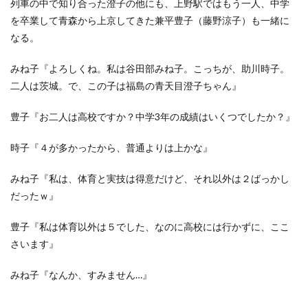
列車の中で知り合った澄子の他にも、上野駅ではもう一人、中学
を卒業して青森から上京してきた兼平豊子（藤野涼子）も一緒に
なる。
みね子『よろしくね。私は谷田部みね子。こっちが、助川時子。
二人は茨城。で、この子は福島の青天目澄子ちゃん』
豊子『お二人は高校ですか？中学3年の成績はいくつでしたか？』
時子『４が多かったから、普通よりは上かな』
みね子『私は、体育と実技は得意だけど、それ以外は２ばっかし
だったｗ』
豊子『私は体育以外は５でした、なのに高校には行かずに、ここ
さいます』
みね子『なんか、すみません…』