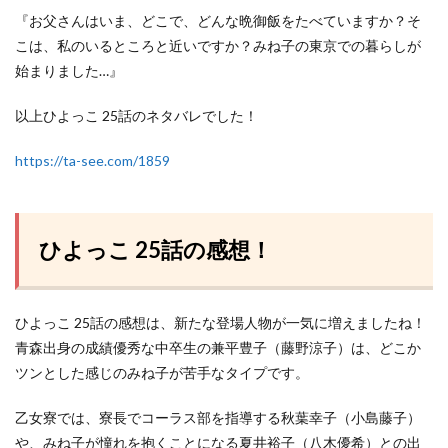
『お父さんはいま、どこで、どんな晩御飯をたべていますか？そ
こは、私のいるところと近いですか？みね子の東京での暮らしが
始まりました…』
以上ひよっこ 25話のネタバレでした！
https://ta-see.com/1859
ひよっこ 25話の感想！
ひよっこ 25話の感想は、新たな登場人物が一気に増えましたね！
青森出身の成績優秀な中卒生の兼平豊子（藤野涼子）は、どこか
ツンとした感じのみね子が苦手なタイプです。
乙女寮では、寮長でコーラス部を指導する秋葉幸子（小島藤子）
や、みね子が憧れを抱くことになる夏井裕子（八木優希）との出