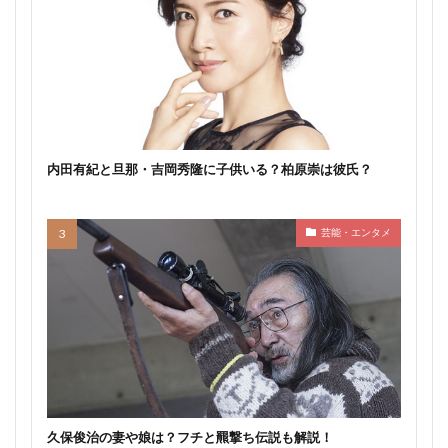
内田有紀と旦那・吉岡秀隆に子供いる？柏原崇は彼氏？
芸能・エンタメ
久保俊治の妻や娘は？フチと羆撃ち伝説も解説！