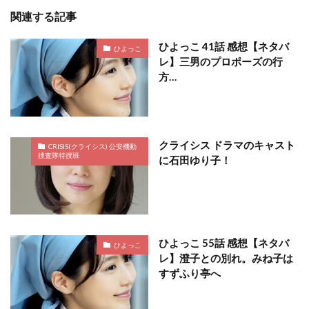
関連する記事
ひよっこ 41話 感想【ネタバ
ひよっこ
レ】三男のプロポーズの行
方…
クライシス ドラマのキャスト
CRISIS(クライシス) 公安機動
捜査隊特捜班
に石田ゆり子！
ひよっこ 55話 感想【ネタバ
ひよっこ
レ】澄子との別れ。みね子は
すずふり亭へ