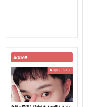
新着記事
芸能・エンタメ
奈緒＝怪演を期待される女優！？どん