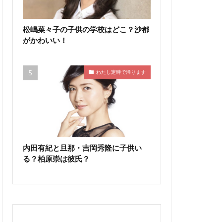
松嶋菜々子の子供の学校はどこ？沙都
がかわいい！
わたし定時で帰ります
内田有紀と旦那・吉岡秀隆に子供い
る？柏原崇は彼氏？