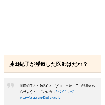
藤田紀子が浮気した医師はだれ？
藤田紀子さん初告白Σ（ﾟдﾟlll）当時二子山部屋終わ
らせようとしてたのか…
#バイキング
pic.twitter.com/Djx9qwspIz