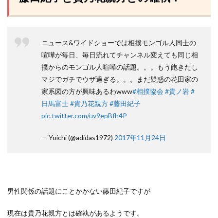
ニュース&ワイドショーでは相撲モンゴル人同士の
喧嘩が毎日、毎日流れてチャンネル変えても同じ相
撲からのモンゴル人喧嘩の話題。。。もう飽きたし
マジでガチでウザ過ぎる。。。まだ疑惑の花田家の
家系図の方が興味あるわwww
#相撲協会
#貴ノ岩
#
日馬富士
#貴乃花親方
#藤田紀子
pic.twitter.com/uv9epBfh4P
— Yoichi (@adidas1972)
2017年11月24日
男性関係の話題にことかかない藤田紀子ですが
現在は貴乃花親方とは確執があるようです。