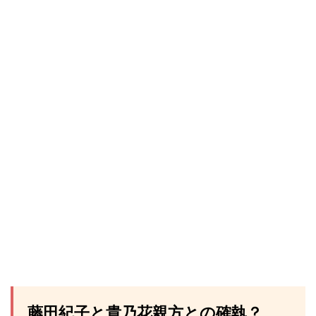
藤田紀子と貴乃花親方との確執？