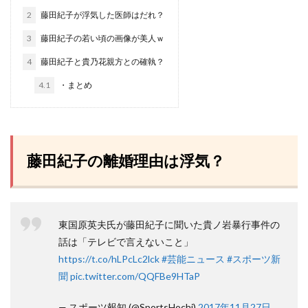
2
藤田紀子が浮気した医師はだれ？
3
藤田紀子の若い頃の画像が美人ｗ
4
藤田紀子と貴乃花親方との確執？
4.1
・まとめ
藤田紀子の離婚理由は浮気？
東国原英夫氏が藤田紀子に聞いた貴ノ岩暴行事件の
話は「テレビで言えないこと」
https://t.co/hLPcLc2lck
#芸能ニュース
#スポーツ新
聞
pic.twitter.com/QQFBe9HTaP
— スポーツ報知 (@SportsHochi)
2017年11月27日