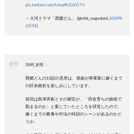
pic.twitter.com/UmqNUGVGT5
— 大河ドラマ「西郷どん」 (@nhk_segodon)
2018年
3月9日
30代 女性 ：
西郷どんの10話の見所は、篤姫が将軍家に嫁ぐまで
の紆余曲折を楽しみにしています。
前回は島津斉彬とその家臣が、「田舎育ちの姫様で
勤まるのか」と案じていたところを拝見したので、
嫁ぐまでの教養や作法の特訓のシーンがあるのかど
うか、