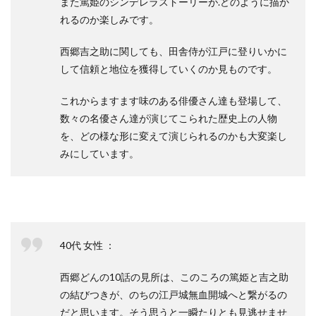
また篤姫のシンデレラストーリーが.どのように描か
れるのか楽しみです。
西郷吉之助に関しても、田舎侍が江戸に登りいかに
して信頼と地位を獲得していくのか見ものです。
これからますます味のある俳優さん達も登場して、
数々の名優さん達が演じてこられた歴史上の人物
を、どの様な形に変えて演じられるのかも大変楽し
みにしています。
40代 女性 ：
西郷どんの10話の見所は、このころの篤姫と吉之助
の結びつきが、のちの江戸城無血開城へと繋がるの
だと思います。そう思うと一瞬たりとも見逃せませ