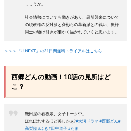
しょうか。
社会情勢についても動きがあり、黒船襲来について
の現政権の反対派と斉彬らの革新派との戦い、殿様
同士の駆け引きが細かく描かれていくと思います。
＞＞＞『U-NEXT』の31日間無料トライアルはこちら
西郷どんの動画！10話の見所はど
こ？
磯田屋の看板娘、女子トーク中。
ほれぼれするほど美しかぁ?
#大河ドラマ
#西郷どん
#
高梨臨
#ふき
#田中道子
#たま