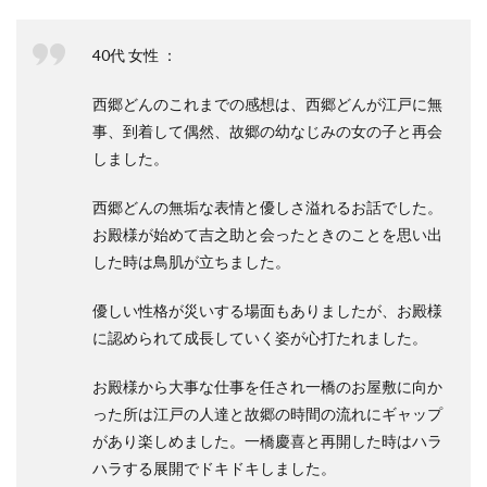
40代 女性 ：
西郷どんのこれまでの感想は、西郷どんが江戸に無
事、到着して偶然、故郷の幼なじみの女の子と再会
しました。
西郷どんの無垢な表情と優しさ溢れるお話でした。
お殿様が始めて吉之助と会ったときのことを思い出
した時は鳥肌が立ちました。
優しい性格が災いする場面もありましたが、お殿様
に認められて成長していく姿が心打たれました。
お殿様から大事な仕事を任され一橋のお屋敷に向か
った所は江戸の人達と故郷の時間の流れにギャップ
があり楽しめました。一橋慶喜と再開した時はハラ
ハラする展開でドキドキしました。