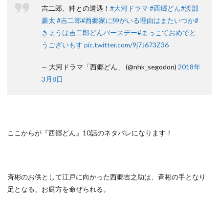
吉二郎、狆との遭遇！
#大河ドラマ
#西郷どん
#渡部
豪太
#吉二郎
#西郷家に狆がいる理由はまたいつか
#
きょうは吉二郎どんバースデー
#まっこておめでと
うございもす
pic.twitter.com/9j7J673Z36
— 大河ドラマ「西郷どん」 (@nhk_segodon)
2018年
3月8日
ここからが『西郷どん』10話のネタバレになります！
斉彬のお供として江戸に向かった西郷吉之助は、斉彬の手となり
足となる、お庭方を命ぜられる。