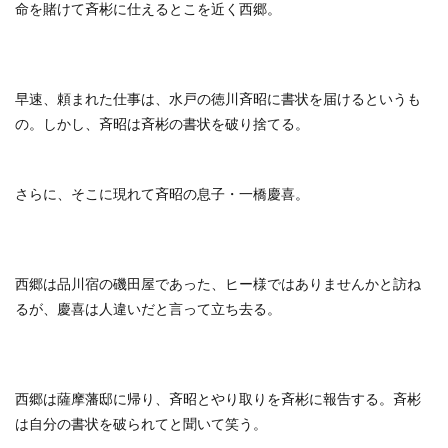
命を賭けて斉彬に仕えるとこを近く西郷。
早速、頼まれた仕事は、水戸の徳川斉昭に書状を届けるというも
の。しかし、斉昭は斉彬の書状を破り捨てる。
さらに、そこに現れて斉昭の息子・一橋慶喜。
西郷は品川宿の磯田屋であった、ヒー様ではありませんかと訪ね
るが、慶喜は人違いだと言って立ち去る。
西郷は薩摩藩邸に帰り、斉昭とやり取りを斉彬に報告する。斉彬
は自分の書状を破られてと聞いて笑う。