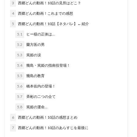
3
西郷どんの動画！10話の見所はどこ？
4
西郷どんの動画！これまでの感想
5
西郷どんの動画！10話【ネタバレ】← 紹介
5.1
ヒー様の正体は…
5.2
蘭方医の男
5.3
篤姫の涙
5.4
幾島・篤姫の指南役登場！
5.5
幾島の教育
5.6
橋本佐内の登場！
5.7
斉彬の二つの企て
5.8
篤姫の運命…
6
西郷どんの動画！10話の感想まとめ
7
西郷どんの動画！10話のあらすじを最後に