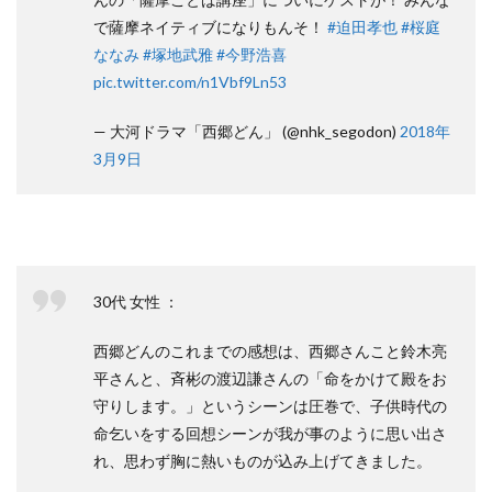
で薩摩ネイティブになりもんそ！
#迫田孝也
#桜庭
ななみ
#塚地武雅
#今野浩喜
pic.twitter.com/n1Vbf9Ln53
— 大河ドラマ「西郷どん」 (@nhk_segodon)
2018年
3月9日
30代 女性 ：
西郷どんのこれまでの感想は、西郷さんこと鈴木亮
平さんと、斉彬の渡辺謙さんの「命をかけて殿をお
守りします。」というシーンは圧巻で、子供時代の
命乞いをする回想シーンが我が事のように思い出さ
れ、思わず胸に熱いものが込み上げてきました。