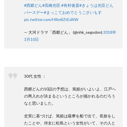
#西郷どん
#高橋光臣
#有村俊斎
#きょうは光臣どん
バースデー
#まっこておめでとうございもす
pic.twitter.com/HRm8ZtEdXW
— 大河ドラマ「西郷どん」 (@nhk_segodon)
2018年
3月10日
30代 女性 ：
西郷どんの10話の予想は、篤姫がいよいよ、江戸へ
の輿入れが決まるというところが描かれるのだろう
なと思いました。
史実に基づけば、篤姫は薩摩を船で出て、長旅をし
たことや、侍女に松島という女性がいて、その人と