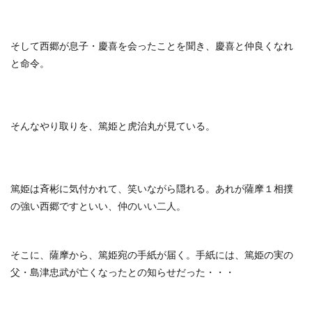
そして西郷が息子・慶喜を会ったことを聞き、慶喜と仲良くなれ
と命令。
そんなやり取りを、篤姫と虎治丸が見ている。
篤姫は斉彬に気付かれて、笑いながら隠れる。あれが薩摩１相撲
の強い西郷ですといい、仲のいい二人。
そこに、薩摩から、篤姫宛の手紙が届く。手紙には、篤姫の実の
父・島津忠武が亡くなったとの知らせだった・・・