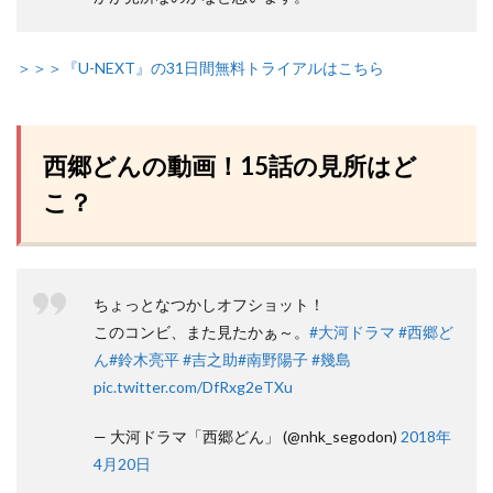
＞＞＞『U-NEXT』の31日間無料トライアルはこちら
西郷どんの動画！15話の見所はど
こ？
ちょっとなつかしオフショット！
このコンビ、また見たかぁ～。
#大河ドラマ
#西郷ど
ん
#鈴木亮平
#吉之助
#南野陽子
#幾島
pic.twitter.com/DfRxg2eTXu
— 大河ドラマ「西郷どん」 (@nhk_segodon)
2018年
4月20日