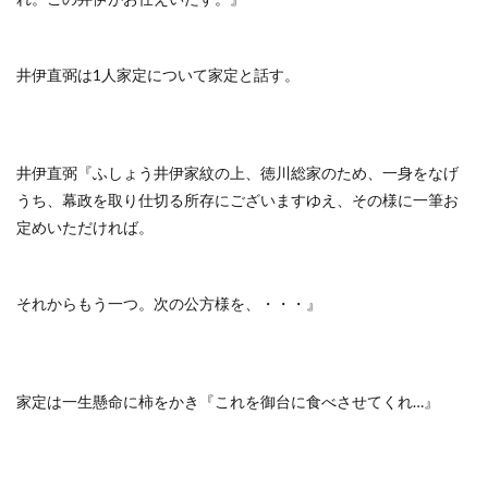
井伊直弼は1人家定について家定と話す。
井伊直弼『ふしょう井伊家紋の上、徳川総家のため、一身をなげ
うち、幕政を取り仕切る所存にございますゆえ、その様に一筆お
定めいただければ。
それからもう一つ。次の公方様を、・・・』
家定は一生懸命に柿をかき『これを御台に食べさせてくれ…』