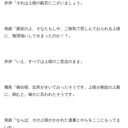
井伊『それは上様の戯言にございましょう』
篤姫『家紋の上、そなたもしや、ご病気で苦しんでおられる上様
に、無理強いしてせまったのか！？』
井伊『いえ、すべては上様のご意志のまま』
幾島『御台様、近所がきいておったそうです。上様が家紋の上殿
に、頼むと。確かに言われたそうです』
篤姫『ならば、その上様がかかれた遺書とやらをここにもってま
いれ』