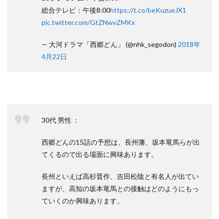
総合テレビ：午後8:00
https://t.co/beKuzueJX1
pic.twitter.com/GtZNwvZMKx
— 大河ドラマ「西郷どん」 (@nhk_segodon)
2018年
4月22日
30代 男性 ：
西郷どんの15話の予想は、長州藩、坂本竜馬らが出
てくるので出る場面に興味あります。
長州といえば高杉晋作、吉田松陰と有名人が出てい
ますが、高知の坂本竜馬との接触はどのようにもっ
ていくのか興味あります。