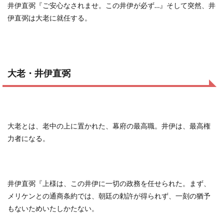
井伊直弼『ご安心なされませ。この井伊が必ず…』そして突然、井
伊直弼は大老に就任する。
大老・井伊直弼
大老とは、老中の上に置かれた、幕府の最高職。井伊は、最高権
力者になる。
井伊直弼『上様は、この井伊に一切の政務を任せられた。まず、
メリケンとの通商条約では、朝廷の勅許が得られず、一刻の猶予
もないためいたしかたない。