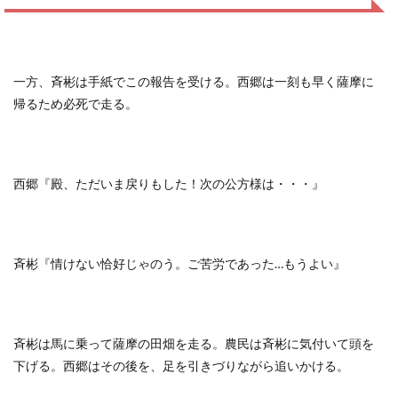
一方、斉彬は手紙でこの報告を受ける。西郷は一刻も早く薩摩に
帰るため必死で走る。
西郷『殿、ただいま戻りもした！次の公方様は・・・』
斉彬『情けない恰好じゃのう。ご苦労であった…もうよい』
斉彬は馬に乗って薩摩の田畑を走る。農民は斉彬に気付いて頭を
下げる。西郷はその後を、足を引きづりながら追いかける。