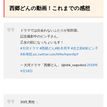
西郷どんの動画！これまでの感想
ドラマでは出会わないふたりが初対面。
記念撮影中のピン子さん、
乙女の顔になっちょいもす！
#大河ドラマ
#西郷どん
#鈴木亮平
#吉之助
#泉ピン子
#本寿院
pic.twitter.com/hMw9qmnRp9
— 大河ドラマ「西郷どん」 (@nhk_segodon)
2018年
4月18日
30代 男性 ：