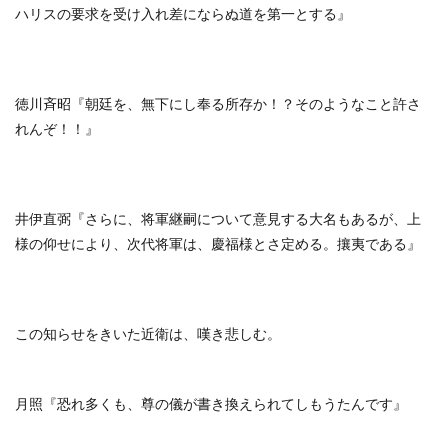
ハリスの要求を受け入れ差にならぬ道を第一とする』
徳川斉昭『朝廷を、無下にし奉る所存か！？そのようなこと許さ
れんぞ！！』
井伊直弼『さらに、将軍継嗣について意見する大名もあるが、上
様の仰せにより、次代将軍は、慶福様とさ定める。攘夷である』
この知らせをきいた近衛は、嘆き悲しむ。
月照『恐れ多くも、尊の儀が書き換えられてしもうたんです』