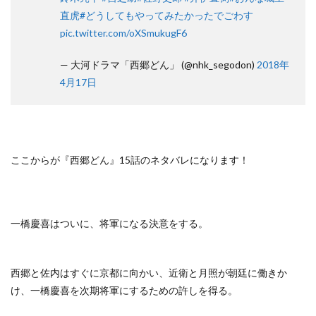
直虎
#どうしてもやってみたかったでごわす
pic.twitter.com/oXSmukugF6
— 大河ドラマ「西郷どん」 (@nhk_segodon)
2018年
4月17日
ここからが『西郷どん』15話のネタバレになります！
一橋慶喜はついに、将軍になる決意をする。
西郷と佐内はすぐに京都に向かい、近衛と月照が朝廷に働きか
け、一橋慶喜を次期将軍にするための許しを得る。