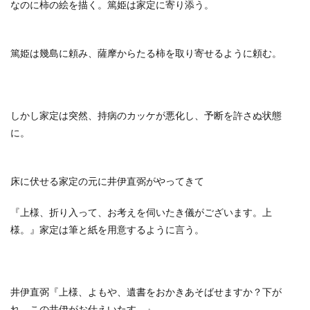
なのに柿の絵を描く。篤姫は家定に寄り添う。
篤姫は幾島に頼み、薩摩からたる柿を取り寄せるように頼む。
しかし家定は突然、持病のカッケが悪化し、予断を許さぬ状態
に。
床に伏せる家定の元に井伊直弼がやってきて
『上様、折り入って、お考えを伺いたき儀がございます。上
様。』家定は筆と紙を用意するように言う。
井伊直弼『上様、よもや、遺書をおかきあそばせますか？下が
れ。この井伊がお仕えいたす。』