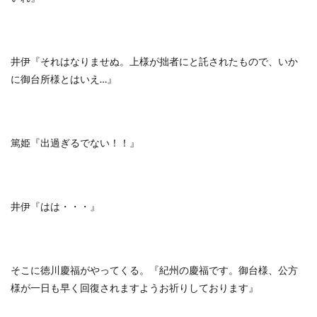
井伊『それはなりませぬ。上様が拙者にと託されたもので、いか
に御台所様とはいえ…』
篤姫『出過ぎるでない！！』
井伊『はは・・・』
そこに徳川慶福がやってくる。『紀州の慶福です。御台様、公方
様が一日も早く回復されますようお祈りしております』