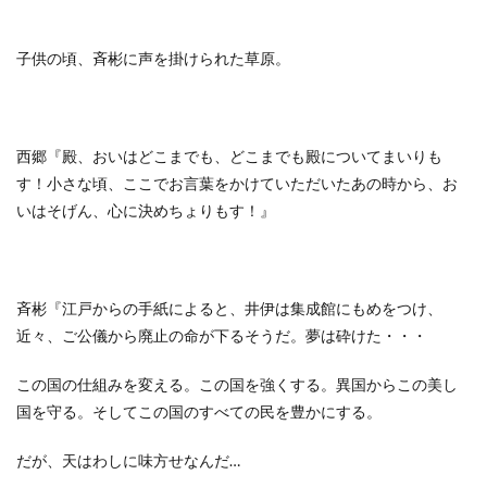
子供の頃、斉彬に声を掛けられた草原。
西郷『殿、おいはどこまでも、どこまでも殿についてまいりも
す！小さな頃、ここでお言葉をかけていただいたあの時から、お
いはそげん、心に決めちょりもす！』
斉彬『江戸からの手紙によると、井伊は集成館にもめをつけ、
近々、ご公儀から廃止の命が下るそうだ。夢は砕けた・・・
この国の仕組みを変える。この国を強くする。異国からこの美し
国を守る。そしてこの国のすべての民を豊かにする。
だが、天はわしに味方せなんだ…