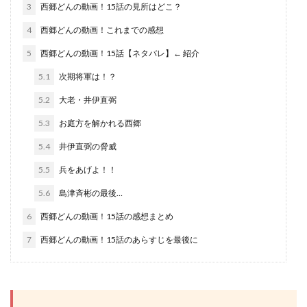
3
西郷どんの動画！15話の見所はどこ？
4
西郷どんの動画！これまでの感想
5
西郷どんの動画！15話【ネタバレ】← 紹介
5.1
次期将軍は！？
5.2
大老・井伊直弼
5.3
お庭方を解かれる西郷
5.4
井伊直弼の脅威
5.5
兵をあげよ！！
5.6
島津斉彬の最後…
6
西郷どんの動画！15話の感想まとめ
7
西郷どんの動画！15話のあらすじを最後に