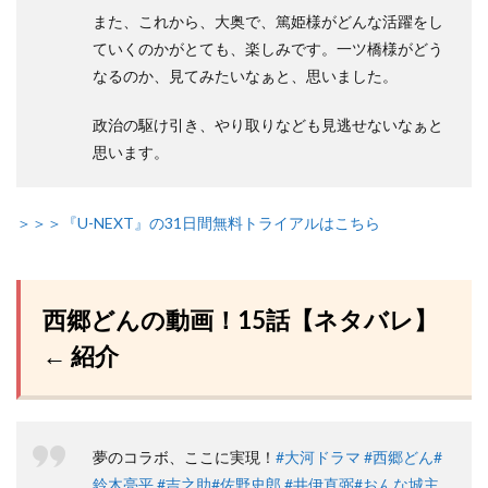
また、これから、大奥で、篤姫様がどんな活躍をし
ていくのかがとても、楽しみです。一ツ橋様がどう
なるのか、見てみたいなぁと、思いました。
政治の駆け引き、やり取りなども見逃せないなぁと
思います。
＞＞＞『U-NEXT』の31日間無料トライアルはこちら
西郷どんの動画！15話【ネタバレ】
← 紹介
夢のコラボ、ここに実現！
#大河ドラマ
#西郷どん
#
鈴木亮平
#吉之助
#佐野史郎
#井伊直弼
#おんな城主