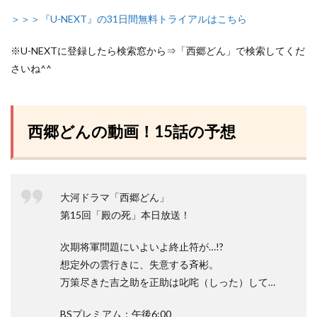
＞＞＞『U-NEXT』の31日間無料トライアルはこちら
※U-NEXTに登録したら検索窓から⇒「西郷どん」で検索してくだ
さいね^^
西郷どんの動画！15話の予想
大河ドラマ「西郷どん」
第15回「殿の死」本日放送！
次期将軍問題にいよいよ終止符が…!?
想定外の雲行きに、失意する斉彬。
万策尽きた吉之助を正助は叱咤（しった）して…
BSプレミアム：午後6:00