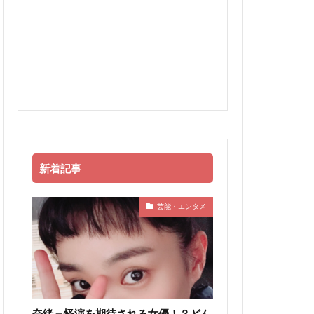
新着記事
芸能・エンタメ
奈緒＝怪演を期待される女優！？どん