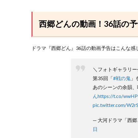
西郷どんの動画！36話の
ドラマ『西郷どん』36話の動画予告はこんな感
＼フォトギャラリー
第35回「
#戦の鬼
」
あのシーンの余韻、
ん
https://t.co/ww
pic.twitter.com/W2
— 大河ドラマ「西郷どん」
日