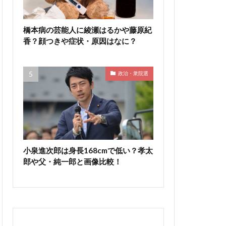
橋本病の芸能人に綾瀬はるかや藤原紀
香？顔つきや症状・原因はなに？
政治・衆院選
小泉進次郎は身長168cmで低い？孝太
郎や父・純一郎と画像比較！