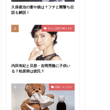
久保俊治の妻や娘は？フチと羆撃ち伝
説も解説！
わたし定時で帰ります
内田有紀と旦那・吉岡秀隆に子供い
る？柏原崇は彼氏？
芸能・エンタメ