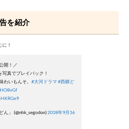
予告を紹介
じに！
公開！／
を写真でプレイバック！
味わいもんそ。
#大河ドラマ
#西郷ど
HPHO8vGf
rSHKRGe9
 (@nhk_segodon)
2018年9月16