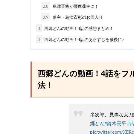
2.8
島津斉彬が薩摩藩主に！
2.9
藩主・島津斉彬のお国入り
3
西郷どんの動画！4話の感想まとめ！
4
西郷どんの動画！4話のあらすじを最後に♪
西郷どんの動画！4話をフ
法！
半次郎、見事な太刀
郷どん
#鈴木亮平
#
pic.twitter.com/XER