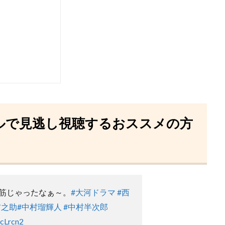
ルで見逃し視聴するおススメの方
筋じゃったなぁ～。
#大河ドラマ
#西
吉之助
#中村瑠輝人
#中村半次郎
ccLrcn2