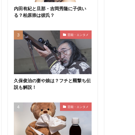
内田有紀と旦那・吉岡秀隆に子供い
る？柏原崇は彼氏？
芸能・エンタメ
久保俊治の妻や娘は？フチと羆撃ち伝
説も解説！
芸能・エンタメ