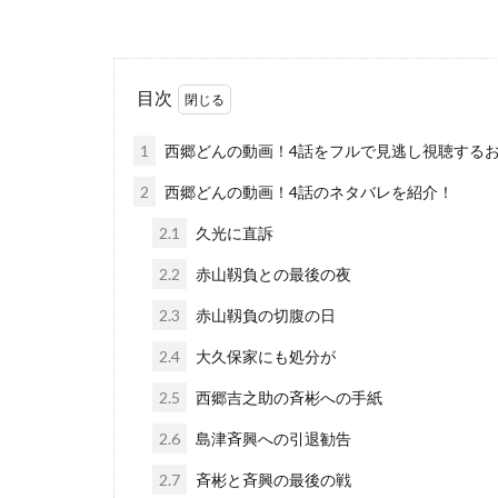
目次
1
西郷どんの動画！4話をフルで見逃し視聴する
2
西郷どんの動画！4話のネタバレを紹介！
2.1
久光に直訴
2.2
赤山靱負との最後の夜
2.3
赤山靱負の切腹の日
2.4
大久保家にも処分が
2.5
西郷吉之助の斉彬への手紙
2.6
島津斉興への引退勧告
2.7
斉彬と斉興の最後の戦