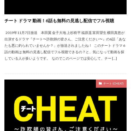
チート ドラマ 動画！6話も無料の見逃し配信でフル視聴
2019年11月7日放送 本田翼 金子大地 上杉柊平 福原遥 富田望生 横田真悠が
出演するドラマ『チート〜詐欺師の皆さん、ご注意ください〜』の6話「あな
たも悪に釣られていませんか？」が放送されましたね！ このチート ドラマ 6
話の動画は 無料の見逃し配信でフル視聴できるの？と、気になって動画を探
している人が多いようです。 なのでこのページでは安心して、チー […]
チート (CHEAT)