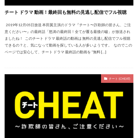
チート ドラマ 動画！最終回も無料の見逃し配信でフル視聴
2019年12月05日放送 本田翼主演のドラマ『チート〜詐欺師の皆さん、ご注
意ください〜』の最終話「怒涛の最終回！全てが覆る最後の嘘」が放送され
ましたね！ このチート ドラマ 最終話の動画は 無料の見逃し配信でフル視聴
できるの？と、気になって動画を探している人が多いようです。 なのでこの
ページでは安心して、チート ドラマ 最終話の動画を “無料 […]
チート (CHEAT)