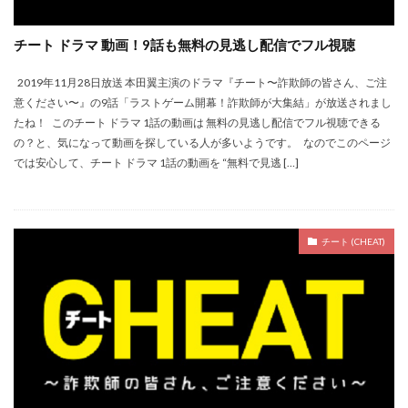
チート ドラマ 動画！9話も無料の見逃し配信でフル視聴
2019年11月28日放送 本田翼主演のドラマ『チート〜詐欺師の皆さん、ご注
意ください〜』の9話「ラストゲーム開幕！詐欺師が大集結」が放送されまし
たね！ このチート ドラマ 1話の動画は 無料の見逃し配信でフル視聴できる
の？と、気になって動画を探している人が多いようです。 なのでこのページ
では安心して、チート ドラマ 1話の動画を “無料で見逃 […]
チート (CHEAT)