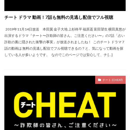
チート ドラマ 動画！7話も無料の見逃し配信でフル視聴
2019年11月14日放送 本田翼 金子大地 上杉柊平 福原遥 富田望生 横田真悠が
出演するドラマ『チート〜詐欺師の皆さん、ご注意ください〜』の7話「占い
詐欺の裏に隠された衝撃の事実」が放送されましたね！ このチート ドラマ 7
話の動画は 無料の見逃し配信でフル視聴できるの？と、気になって動画を探
している人が多いようです。 なのでこのページでは安心して、チ […]
チート (CHEAT)