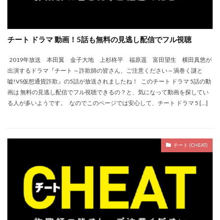
チート ドラマ 動画！5話も無料の見逃し配信でフル視聴
2019年放送 本田翼 金子大地 上杉柊平 福原遥 富田望生 横田真悠が
出演するドラマ『チート ～詐欺師の皆さん、ご注意ください～渦巻く謎と
嘘!VS仮想通貨詐欺』の5話が放送されましたね！ このチート ドラマ 5話の動
画は 無料の見逃し配信でフル視聴できるの？と、気になって動画を探してい
る人が多いようです。 なのでこのページでは安心して、チート ドラマ 5 […]
チート (CHEAT)