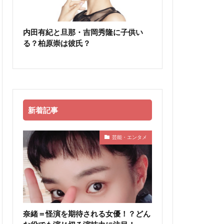
内田有紀と旦那・吉岡秀隆に子供い
る？柏原崇は彼氏？
新着記事
芸能・エンタメ
奈緒＝怪演を期待される女優！？どん