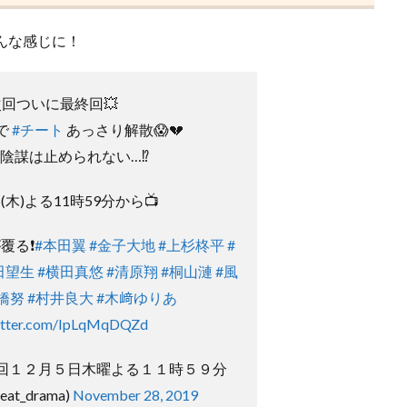
んな感じに！
次回ついに最終回💥
で
#チート
あっさり解散😱💔
陰謀は止められない…⁉️
(木)よる11時59分から📺
覆る❗
#本田翼
#金子大地
#上杉柊平
#
田望生
#横田真悠
#清原翔
#桐山漣
#風
橋努
#村井良大
#木﨑ゆりあ
witter.com/IpLqMqDQZd
終回１２月５日木曜よる１１時５９分
at_drama)
November 28, 2019