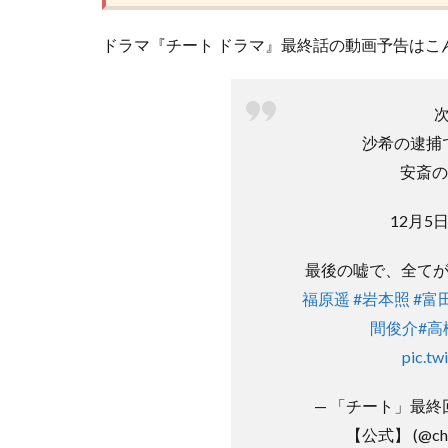
ドラマ『チート ドラマ』最終話の動画予告はこ
沙希の逮捕
安斎の
12月5日
最後の嘘で、全てが
福原遥
#岩本照
#富
間俊介
#高
pic.t
— 「チート」最
【公式】 (@che