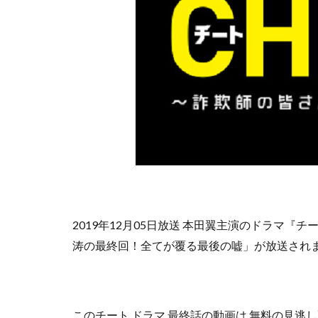
2019年12月05日放送 本田翼主演のドラマ
涛の最終回！全てが覆る最後の嘘」が放送され
この
チート ドラマ 最終話の動画は
無料の見逃し