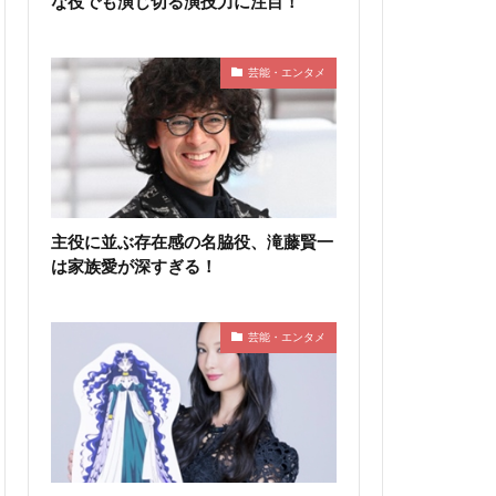
な役でも演じ切る演技力に注目！
芸能・エンタメ
主役に並ぶ存在感の名脇役、滝藤賢一
は家族愛が深すぎる！
芸能・エンタメ