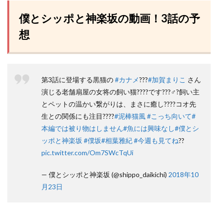
僕とシッポと神楽坂の動画！3話の予
想
第3話に登場する黒猫の
#カナメ
???
#加賀まりこ
さん
演じる老舗扇屋の女将の飼い猫????です???♂?飼い主
とペットの温かい繋がりは、まさに癒し????コオ先
生との関係にも注目????
#泥棒猫風
#こっち向いて
#
本編では被り物はしません
#魚には興味なし
#僕とシ
ッポと神楽坂
#僕坂
#相葉雅紀
#今週も見てね
??
pic.twitter.com/Om7SWcTqUi
— 僕とシッポと神楽坂 (@shippo_daikichi)
2018年10
月23日