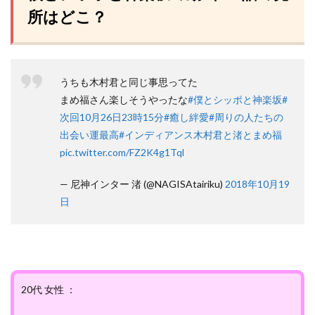
所はどこ？
うちも木村君と同じ事思ってた
まめ福さん楽しそうやったな
#僕とシッポと神楽坂
#
次回10月26日23時15分
#癒し絆愛
#周りの人たちの
出会い運最高
#インディアンス木村君と渚とまめ福
pic.twitter.com/FZ2K4g1Tql
— 尼神インター 渚 (@NAGISAtairiku)
2018年10月19
日
20代 女性 ：