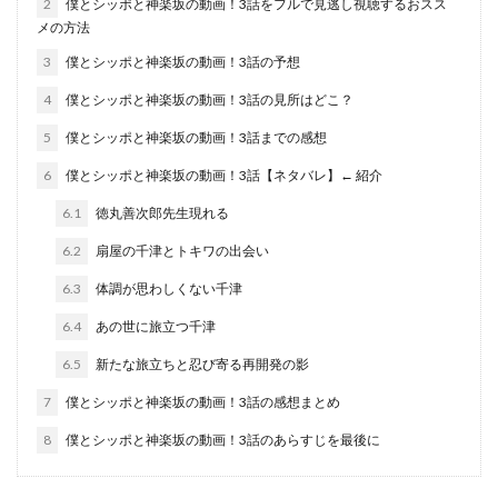
2
僕とシッポと神楽坂の動画！3話をフルで見逃し視聴するおスス
メの方法
3
僕とシッポと神楽坂の動画！3話の予想
4
僕とシッポと神楽坂の動画！3話の見所はどこ？
5
僕とシッポと神楽坂の動画！3話までの感想
6
僕とシッポと神楽坂の動画！3話【ネタバレ】← 紹介
6.1
徳丸善次郎先生現れる
6.2
扇屋の千津とトキワの出会い
6.3
体調が思わしくない千津
6.4
あの世に旅立つ千津
6.5
新たな旅立ちと忍び寄る再開発の影
7
僕とシッポと神楽坂の動画！3話の感想まとめ
8
僕とシッポと神楽坂の動画！3話のあらすじを最後に