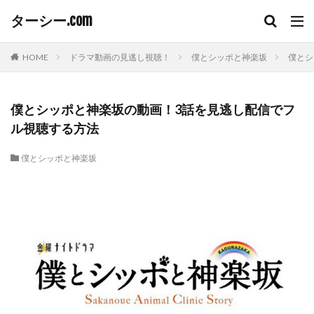
ターシー.com
HOME
ドラマ動画の見逃し視聴！
僕とシッポと神楽坂
僕とシ
僕とシッポと神楽坂の動画！3話を見逃し配信でフ
ル視聴する方法
僕とシッポと神楽坂