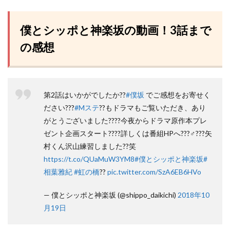
僕とシッポと神楽坂の動画！3話まで
の感想
第2話はいかがでしたか??
#僕坂
でご感想をお寄せく
ださい???
#Mステ
??もドラマもご覧いただき、あり
がとうございました????今夜からドラマ原作本プレ
ゼント企画スタート????詳しくは番組HPへ???♂???矢
村くん沢山練習しました??笑
https://t.co/QUaMuW3YM8
#僕とシッポと神楽坂
#
相葉雅紀
#虹の橋
??
pic.twitter.com/SzA6EB6HVo
— 僕とシッポと神楽坂 (@shippo_daikichi)
2018年10
月19日