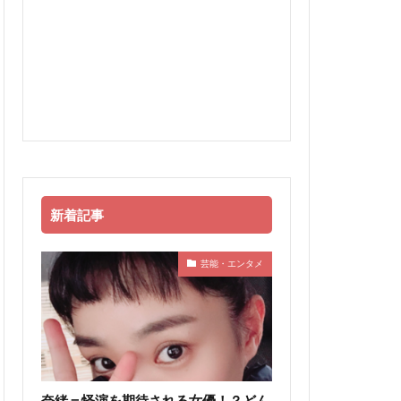
新着記事
芸能・エンタメ
奈緒＝怪演を期待される女優！？どん