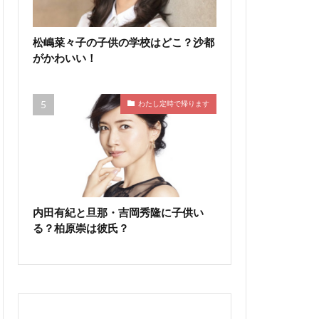
松嶋菜々子の子供の学校はどこ？沙都
がかわいい！
わたし定時で帰ります
内田有紀と旦那・吉岡秀隆に子供い
る？柏原崇は彼氏？