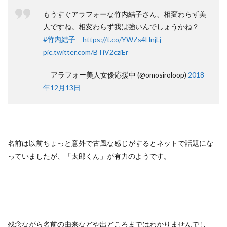
もうすぐアラフォーな竹内結子さん、相変わらず美
人ですね。相変わらず我は強いんでしょうかね？
#竹内結子
https://t.co/YWZs4HnjLj
pic.twitter.com/BTiV2cziEr
— アラフォー美人女優応援中 (@omosiroloop)
2018
年12月13日
名前は以前ちょっと意外で古風な感じがするとネットで話題にな
っていましたが、「太郎くん」が有力のようです。
残念ながら名前の由来などや出どころまではわかりませんでし