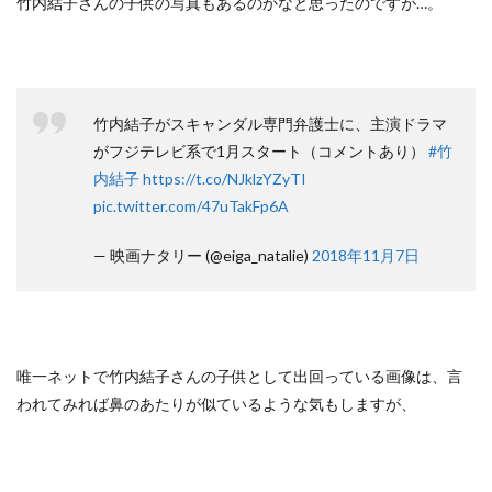
竹内結子さんの子供の写真もあるのかなと思ったのですが…。
竹内結子がスキャンダル専門弁護士に、主演ドラマ
がフジテレビ系で1月スタート（コメントあり）
#竹
内結子
https://t.co/NJklzYZyTI
pic.twitter.com/47uTakFp6A
— 映画ナタリー (@eiga_natalie)
2018年11月7日
唯一ネットで竹内結子さんの子供として出回っている画像は、言
われてみれば鼻のあたりが似ているような気もしますが、