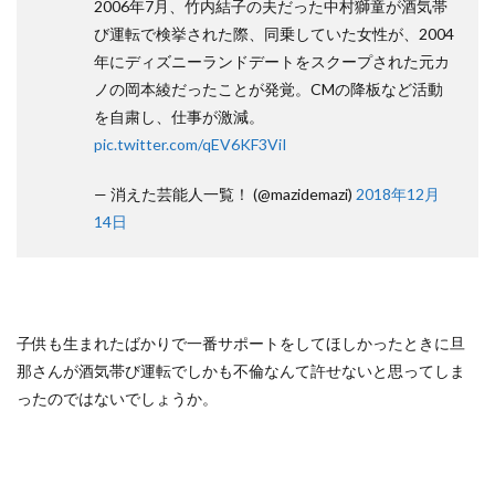
2006年7月、竹内結子の夫だった中村獅童が酒気帯
び運転で検挙された際、同乗していた女性が、2004
年にディズニーランドデートをスクープされた元カ
ノの岡本綾だったことが発覚。CMの降板など活動
を自粛し、仕事が激減。
pic.twitter.com/qEV6KF3ViI
— 消えた芸能人一覧！ (@mazidemazi)
2018年12月
14日
子供も生まれたばかりで一番サポートをしてほしかったときに旦
那さんが酒気帯び運転でしかも不倫なんて許せないと思ってしま
ったのではないでしょうか。