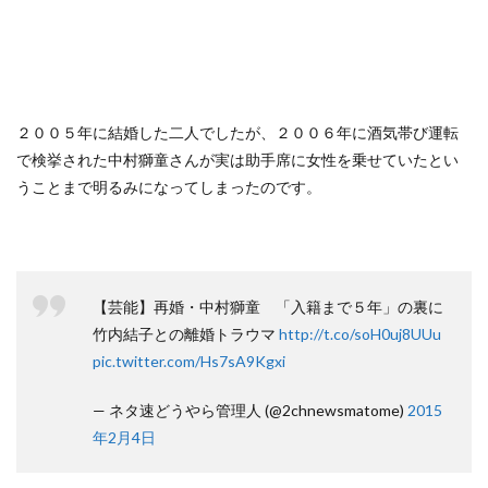
２００５年に結婚した二人でしたが、２００６年に酒気帯び運転
で検挙された中村獅童さんが実は助手席に女性を乗せていたとい
うことまで明るみになってしまったのです。
【芸能】再婚・中村獅童 「入籍まで５年」の裏に
竹内結子との離婚トラウマ
http://t.co/soH0uj8UUu
pic.twitter.com/Hs7sA9Kgxi
— ネタ速どうやら管理人 (@2chnewsmatome)
2015
年2月4日