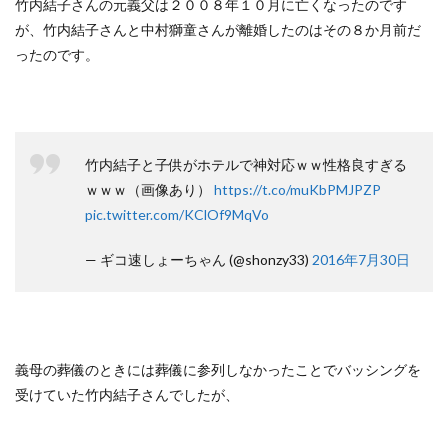
竹内結子さんの元義父は２００８年１０月に亡くなったのです
が、竹内結子さんと中村獅童さんが離婚したのはその８か月前だ
ったのです。
竹内結子と子供がホテルで神対応ｗｗ性格良すぎる
ｗｗｗ（画像あり）
https://t.co/muKbPMJPZP
pic.twitter.com/KClOf9MqVo
— ギコ速しょーちゃん (@shonzy33)
2016年7月30日
義母の葬儀のときには葬儀に参列しなかったことでバッシングを
受けていた竹内結子さんでしたが、