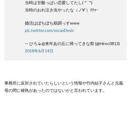
当時は甘酸っぱい恋愛してたし( *˙˙*)
当時のおれ泣き虫やったな（ノ∀`）ｱﾁｬｰ
婚活はぼちぼち順調っすwww
pic.twitter.com/xscavDesic
— ひろ🍙@来年あの丘に帰ってきな祭 (@Hiroc0813)
2018年6月14日
事務所に反対されていたらしいという情報や竹内結子さんと元義
母の間に確執があったのではないかと言われています。